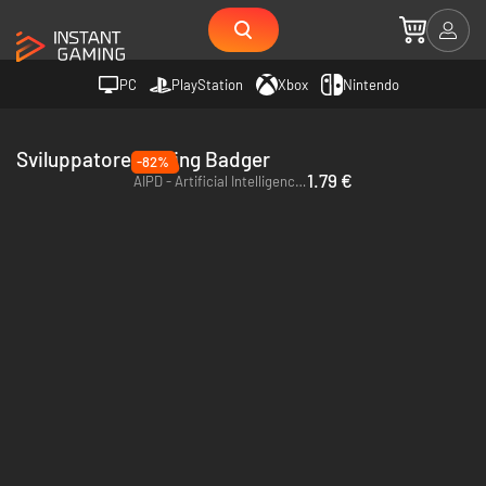
PC
PlayStation
Xbox
Nintendo
Sviluppatore Blazing Badger
-82%
1.79 €
AIPD - Artificial Intelligence Police Department - PC (Steam)