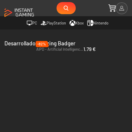
PC
PlayStation
Xbox
Nintendo
Desarrollador Blazing Badger
-82%
1.79 €
AIPD - Artificial Intelligence Police Department - PC (Steam)