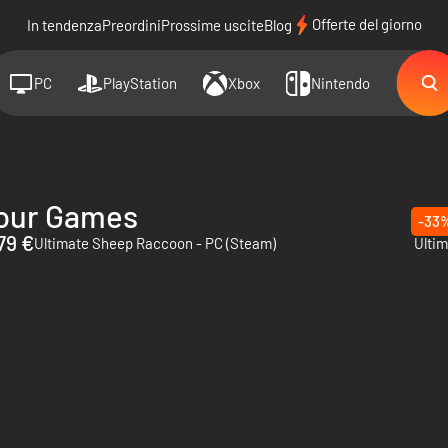
Offerte del giorno
In tendenza
Preordini
Prossime uscite
Blog
PC
PlayStation
Xbox
Nintendo
vour Games
-33
79 €
Ultimate Sheep Raccoon - PC (Steam)
Ultim