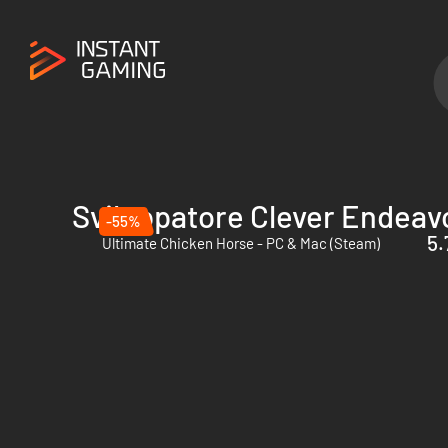
Sviluppatore Clever Endea
-55%
5.
Ultimate Chicken Horse - PC & Mac (Steam)