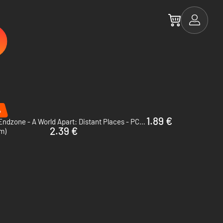
%
1.89 €
Endzone - A World Apart: Distant Places - PC (Steam)
2.39 €
m)