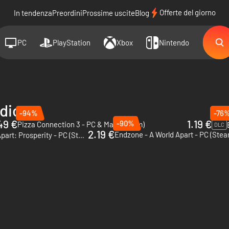
Offerte del giorno
In tendenza
Preordini
Prossime uscite
Blog
PC
PlayStation
Xbox
Nintendo
dios
-94%
-76
49 €
1.19 €
-90%
Pizza Connection 3 - PC & Mac (Steam)
DLC
2.19 €
Endzone - A World Apart - PC (Stea
Endzone - A World Apart: Prosperity - PC (Steam)