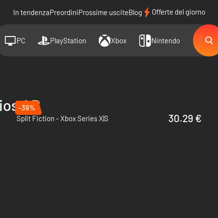
Offerte del giorno
In tendenza
Preordini
Prossime uscite
Blog
PC
PlayStation
Xbox
Nintendo
ios AB
-39%
30.29 €
Split Fiction - Xbox Series X|S