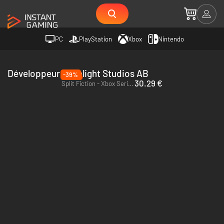
PC
PlayStation
Xbox
Nintendo
Développeur Hazelight Studios AB
-39%
30.29 €
Split Fiction - Xbox Series X|S