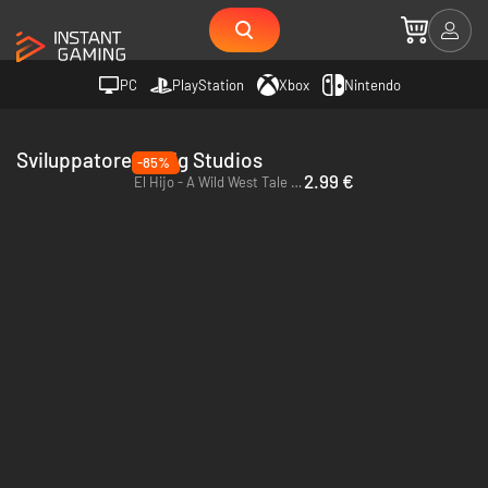
PC
PlayStation
Xbox
Nintendo
Sviluppatore Honig Studios
-85%
2.99 €
El Hijo - A Wild West Tale - PC & Mac (Steam)