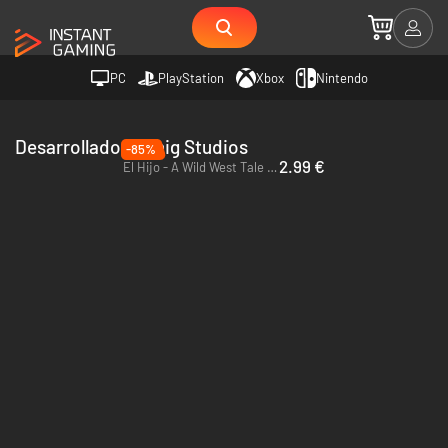
PC
PlayStation
Xbox
Nintendo
Desarrollador Honig Studios
-85%
2.99 €
El Hijo - A Wild West Tale - PC & Mac (Steam)