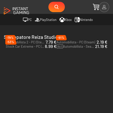
PC
PlayStation
Xbox
Nintendo
Sviluppatore Reiza Studios
-79%
-91%
7.79 €
2.19 €
-53%
Automobilista 2 - PC (Steam)
Automobilista - PC (Steam)
6.99 €
21.19 €
Stock Car Extreme - PC (Steam)
Automobilista - Season Pass - PC (Steam)
DLC