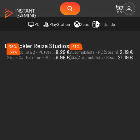
PC
PlayStation
Xbox
Nintendo
Entwickler Reiza Studios
-78%
-91%
8.29 €
2.19 €
-53%
Automobilista 2 - PC (Steam)
Automobilista - PC (Steam)
6.99 €
21.19 €
Stock Car Extreme - PC (Steam)
Automobilista - Season Pass - PC (Steam)
DLC