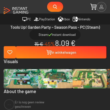
PC
PlayStation
Xbox
Nintendo
Tools Up! Garden Party – Season Pass - PC (Steam)
Steam
Instant download
8.09 €
15 €
-45%
In winkelwagen
Visuals
About the game
Er is nog geen review
--
geschreven