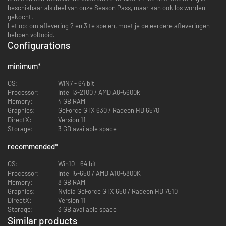
beschikbaar als deel van onze Season Pass, maar kan ook los worden
gekocht.
Let op: om aflevering 2 en 3 te spelen, moet je de eerdere afleveringen
hebben voltooid.
Configurations
minimum
*
OS:
WIN7 - 64 bit
Processor:
Intel i3-2100 / AMD A8-5600k
Memory:
4 GB RAM
Graphics:
GeForce GTX 630 / Radeon HD 6570
DirectX:
Version 11
Storage:
3 GB available space
recommended
*
OS:
Win10 - 64 bit
Processor:
Intel i5-650 / AMD A10-5800K
Memory:
8 GB RAM
Graphics:
Nvidia GeForce GTX 650 / Radeon HD 7510
DirectX:
Version 11
Storage:
3 GB available space
Similar products