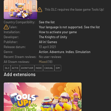
This DLC requires the base game Tools Up!
Country Compatibility:
See the list
Talen:
Your language is not supported. See the list
Installation:
How to activate your game
Developer:
The Knights of Unity
Publisher:
All in! Games
Release datum:
13 april 2021
Genre:
Action
,
Adventure
,
Indies
,
Simulation
Recent Steam reviews:
No user reviews
All Steam reviews:
Mixed
(
19
)
DLC
ACTIE
AVONTUUR
INDIE
CASUAL
SIM
Add extensions