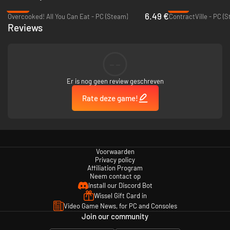
-84%
-41%
6.49 €
Overcooked! All You Can Eat - PC (Steam)
ContractVille - PC (
Reviews
--
Er is nog geen review geschreven
Rate deze game!
Voorwaarden
Privacy policy
Affiliation Program
Neem contact op
Install our Discord Bot
Wissel Gift Card in
Video Game News, for PC and Consoles
Join our community