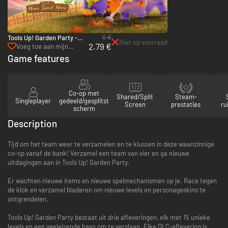
6 €
Tools Up! Garden Party -
Niet op voorraad
2.79 €
Episode 3: Home Sweet
Voeg toe aan mijn
Home - PC (Steam)
verlanglijst
Game features
Co-op met
Shared/Split
Steam-
Singleplayer
gedeeld/gesplitst
Screen
prestaties
ru
scherm
Description
Tijd om het team weer te verzamelen en te klussen in deze waanzinnige
co-op vanaf de bank! Verzamel een team van vier en ga nieuwe
uitdagingen aan in Tools Up! Garden Party.
Er wachten nieuwe items en nieuwe spelmechanismen op je. Race tegen
de klok en verzamel bladeren om nieuwe levels en personageskins te
ontgrendelen.
Tools Up! Garden Party bestaat uit drie afleveringen, elk met 15 unieke
levels en een veeleisende baas om te verslaan. Elke DLC-aflevering is