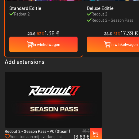
Standard Editie
Deluxe Editie
Redout 2
Redout 2
Redout 2 - Season Pass
1.39 €
17.39 €
20 €
-93%
36 €
-51%
In winkelwagen
In winkelwagen
Add extensions
18 €
Redout 2 - Season Pass - PC (Steam)
16.69 €
Voeg toe aan mijn verlanglijst