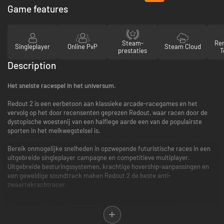
Game features
Steam-
Re
Singleplayer
Online PvP
Steam Cloud
prestaties
T
Description
Het snelste racespel in het universum.
Redout 2 is een eerbetoon aan klassieke arcade-racegames en het
vervolg op het door recensenten geprezen Redout, waar racen door de
dystopische woestenij van een halflege aarde een van de populairste
sporten in het melkwegstelsel is.
Bereik onmogelijke snelheden in opzwepende futuristische races in een
uitgebreide singleplayer campagne en competitieve multiplayer.
Uitgebreide besturingssystemen, krachtige hovership-aanpassingen en
een geweldige soundtrack maken Redout 2 de beste anti-
zwaartekrachtracer.