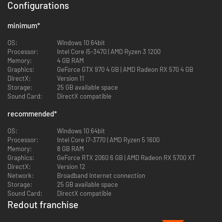
Configurations
minimum
*
OS:
Windows 10 64bit
HOOFDKENMERKEN
Processor:
Intel Core i5-3470 | AMD Ryzen 3 1200
Memory:
4 GB RAM
Snelheid en besturing
: ervaar in de traditie van anti-zwaartekracht
Graphics:
GeForce GTX 970 4 GB | AMD Radeon RX 570 4 GB
raceklassiekers zoals Wipeout en F-Zero duizelingwekkende snelheden en
DirectX:
Version 11
een intuïtieve besturing. Dit zorgt ervoor dat je niet alleen meteen met
Storage:
25 GB available space
Redout 2 aan de gang kunt, maar ook dat het erg bevredigend is als je
Sound Card:
DirectX compatible
weet te voldoen aan de hoge moeilijkheidsgraad. Draai, rol en duik je een
weg door de meest krankzinnige levels in de geschiedenis van het genre.
recommended
*
Uitgebreide Career Mode
: vlieg door honderden events in 36 unieke
OS:
Windows 10 64bit
circuits, die ook nog eens allemaal omkeerbaar zijn! Scheur langs je
Processor:
Intel Core i7-3770 | AMD Ryzen 5 1600
tegenstanders en heers aan de finish, van Arena Races en Time Attacks
Memory:
8 GB RAM
tot Last Man Standing en intense Boss Races.
Graphics:
GeForce RTX 2060 6 GB | AMD Radeon RX 5700 XT
DirectX:
Version 12
Competitieve multiplayer
: race tegen andere coureurs in intense online
Network:
Broadband Internet connection
multiplayer-actie voor 12 spelers. Waag je aan nieuwe uitdagingen met
Storage:
25 GB available space
regelmatig toegevoegde content, naast seizoenen met unieke
Sound Card:
DirectX compatible
esthetische beloningen.
Redout franchise
-90%
Uitgebreide aanpassingsmogelijkheden
: kies uit 12 verschillende chassis