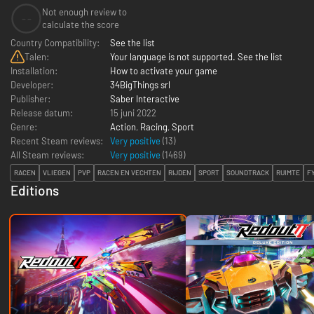
Not enough review to
--
calculate the score
Country Compatibility:
See the list
Talen:
Your language is not supported. See the list
Installation:
How to activate your game
Developer:
34BigThings srl
Publisher:
Saber Interactive
Release datum:
15 juni 2022
Genre:
Action
,
Racing
,
Sport
Recent Steam reviews:
Very positive
(13)
All Steam reviews:
Very positive
(
1469
)
RACEN
VLIEGEN
PVP
RACEN EN VECHTEN
RIJDEN
SPORT
SOUNDTRACK
RUIMTE
F
Editions