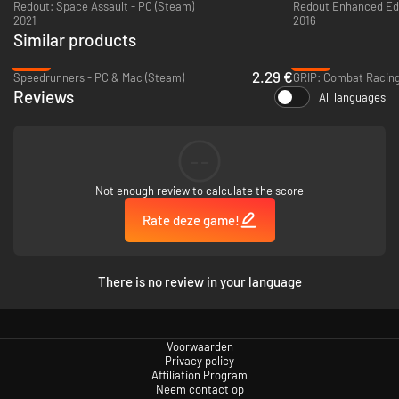
Redout: Space Assault - PC (Steam)
Redout Enhanced Edi
en pas je eigen hovership volledig aan met een ongelooflijke selectie aan
2021
2016
aandrijvingen, stabilisatoren, roeren, luchtkoelers, vleugelkleppen,
Similar products
magneten, vleugels, spoilers, raketmotoren, verf en meer! Leg met de
Photo Mode je supersnelle hoogtepunten vast en deel deze.
-85%
-92%
2.29 €
Speedrunners - PC & Mac (Steam)
GRIP: Combat Racing
Waanzinnige soundtrack
: met supersterren uit de elektronische muziek,
Reviews
All languages
waaronder de legendarische Giorgio Moroder en veelgeprezen talenten
als Zardonic en Dance with the Dead. Onze muziekalgoritmen mixen
tracks naadloos en dynamisch op basis van realtime racedata.
--
Not enough review to calculate the score
Rate deze game!
There is no review in your language
Voorwaarden
Privacy policy
Affiliation Program
Neem contact op