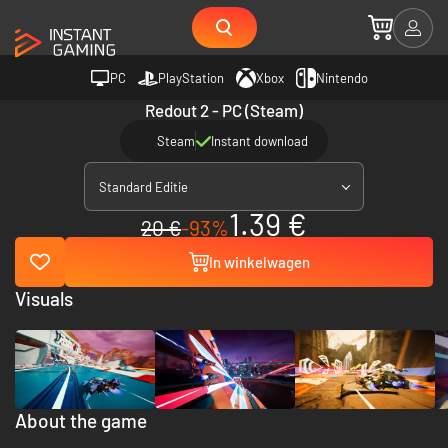
PC
PlayStation
Xbox
Nintendo
Redout 2 - PC (Steam)
Steam
Instant download
Standard Editie
1.39 €
20 €
-93%
In winkelwagen
Visuals
About the game