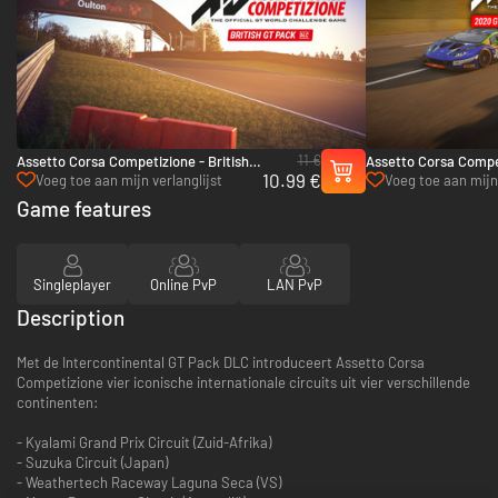
11 €
Assetto Corsa Competizione - British
Assetto Corsa Compe
10.99 €
GT Pack - Xbox One & Xbox Series X|S
World Challenge Pac
Voeg toe aan mijn verlanglijst
Voeg toe aan mijn 
Xbox Series X|S
Game features
Singleplayer
Online PvP
LAN PvP
Description
Met de Intercontinental GT Pack DLC introduceert Assetto Corsa
Competizione vier iconische internationale circuits uit vier verschillende
continenten:
- Kyalami Grand Prix Circuit (Zuid-Afrika)
- Suzuka Circuit (Japan)
- Weathertech️ Raceway Laguna Seca (VS)