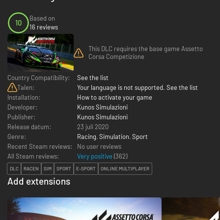
Based on
10
16 reviews
This DLC requires the base game Assetto
Corsa Competizione
Country Compatibility:
See the list
Talen:
Your language is not supported. See the list
Installation:
How to activate your game
Developer:
Kunos Simulazioni
Publisher:
Kunos Simulazioni
Release datum:
23 juli 2020
Genre:
Racing
,
Simulation
,
Sport
Recent Steam reviews:
No user reviews
All Steam reviews:
Very positive
(
362
)
DLC
RACEN
SIM
SPORT
E-SPORT
ONLINE MULTIPLAYER
Add extensions