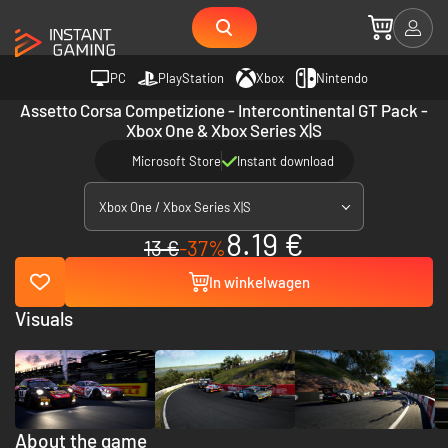
PC
PlayStation
Xbox
Nintendo
Assetto Corsa Competizione - Intercontinental GT Pack -
Xbox One & Xbox Series X|S
Microsoft Store
Instant download
Xbox One / Xbox Series X|S
8.19 €
13 €
-37%
In winkelwagen
Visuals
About the game