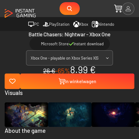
PC
PlayStation
Xbox
Nintendo
Battle Chasers: Nightwar - Xbox One
Microsoft Store
Instant download
Xbox One - playable on Xbox Series X|S
8.99 €
26 €
-65%
In winkelwagen
Visuals
About the game