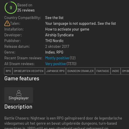
Based on
9
25 reviews
Country Compatibility:
See the list
Talen:
Your language is not supported. See the list
Installation:
How to activate your game
Developer:
Airship Syndicate
Publisher:
THQ Nordic
Release datum:
2 oktober 2017
Genre:
Indies
,
RPG
Recent Steam reviews:
Mostly positive
(12)
All Steam reviews:
Very positive
(
7370
)
RPG
OM BEURTEN VECHTEN
JAPANSE RPG
DUNGEON CRAWLER
FANTASIE
INDIE
OM B
Game features
Singleplayer
Description
Battle Chasers: Nightwar is een RPG geïnspireerd door de legendarische
videogames uit het genre en bevat uitgebreide dungeons, turn-based
gevechten in JRPG-stijl en een uitgebreid verhaal gebaseerd op