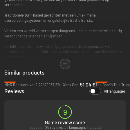
verkenning.
Traditionele turn-based gevechten met een uniek mana-
overbelastingssysteem en ongelofelijke Battle Bursts.
Verken een wereld vol verborgen dungeons, unieke bazen en willekeurig
verschijnende vrienden en vijanden.
Gericht op actie, met willekeurig gegenereerde dungeons vol vallen,
puzzels en geheimen. Gebruik de unieke vaardigheden van elke held om
te overleven
Kies voor je groep drie van de zes beschikbare helden uit de beroemde
Similar products
comic, die elk unieke krachten, kwaliteiten, voorwerpen en dungeon-
vaardigheden hebben.
-15%
-44%
51.04 €
NieR Replicant ver.1.22474487139 - Xbox One
Verdiep je in het maaksysteem en gebruik het unieke
Reviews
All languages
materiaaloverbelastingssysteem om epische voorwerpen te maken!
De populaire Battle Chasers-comic werd voor het eerst eind jaren 90
uitgebracht en kreeg al gauw een enthousiaste cult-aanhang.
9
Game review score
based on 25 reviews, all languages included