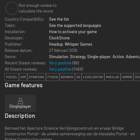
Not enough review to
--
calculate the score
Country Compatibility:
See the list
Talen:
See the supported languages
Installation:
How to activate your game
Developer:
ClockStone
Publisher:
Headup
,
Whisper Games
Release datum:
27 februari 2018
Genre:
Simulation
,
Strategy
,
Single-player
,
Action
,
Advent
Recent Steam reviews:
Very positive
(86)
All Steam reviews:
Very positive
(
7469
)
PUZZEL
SIM
STRATEGIE
FYSICA
BOUWEN
2D
LEVELEDITOR
MOEILIJK
HUMOR
SCI
Game features
Singleplayer
Description
Betreed het Aperture Science Verrijkingscentrum en ervaar Bridge
Constructor Portal - de unieke samenvoeging van de klassieke Portal - en
Bridge Constructor-games.