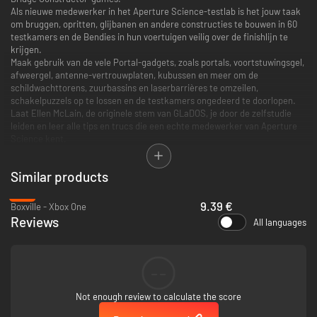
Als nieuwe medewerker in het Aperture Science-testlab is het jouw taak
om bruggen, opritten, glijbanen en andere constructies te bouwen in 60
testkamers en de Bendies in hun voertuigen veilig over de finishlijn te
krijgen.
Maak gebruik van de vele Portal-gadgets, zoals portals, voortstuwingsgel,
afweergel, antenne-vertrouwplaten, kubussen en meer om de
schildwachttorens, zuurbassins en laserbarrières te omzeilen,
schakelpuzzels op te lossen en de testkamers ongedeerd te doorlopen.
Laat Ellen McLain, de originele stem van GLaDOS, je door de zelfstudie
leiden en leer alle tips en trucs die een echte medewerker van Aperture
Science kent.
De brug is een leugen!
Similar products
Kenmerken:
- Twee werelden samengevoegd: de eerste Bridge Constructor met een
-6%
officiële Portal-licentie
9.39 €
Boxville - Xbox One
- Creëer complexe constructies in de Aperture Science-labs
Reviews
All languages
- Laat GLaDOS je begeleiden door lastige natuurkundige avonturen
- Gebruik portals, antenne vertrouwensplaten, voortstuwingsgel,
afweergel en nog veel meer om de gecompliceerde taken onder de knie
te krijgen
--
- Ontwijk gevaren zoals schildwachttorens, emancipatieroosters,
laservelden en zuur
Not enough review to calculate the score
- Help je Bendies de eindstreep te halen - alleen of in een konvooi