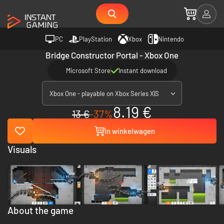
PC
PlayStation
Xbox
Nintendo
Bridge Constructor Portal - Xbox One
Microsoft Store
Instant download
Xbox One - playable on Xbox Series X|S
8.19 €
13 €
-37%
In winkelwagen
Visuals
About the game