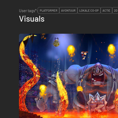
User tags*:
PLATFORMER
AVONTUUR
LOKALE CO-OP
ACTIE
2D
Visuals