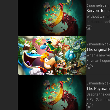
3 jaar geleden
Servers for 
Without warning
their comeback 
to say what…
1
2 maanden gel
The original
When a new vers
Rayman Legends
Legends will 
7
6 maanden gel
The Rayman r
Despite the co
& Evil 2, but a
While some e
4