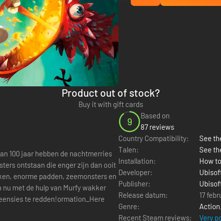
Product out of stock?
Buy it with gift cards
Based on
9
87 reviews
Country Compatibility:
See the
Talen:
See th
 van 100 jaar hebben de nachtmerries
Installation:
How to
ters ontstaan die enger zijn dan ooit
Developer:
Ubisof
raken, enorme padden, zeemonsters en
Publisher:
Ubisof
 nu met de hulp van Murfy wakker
Release datum:
17 febr
Teensies te redden!ormation_Here
Genre:
Action
Recent Steam reviews:
Very p