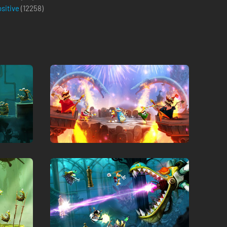
ositive
(
12258
)