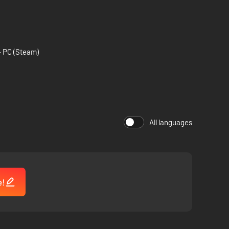
- PC (Steam)
All languages
e!