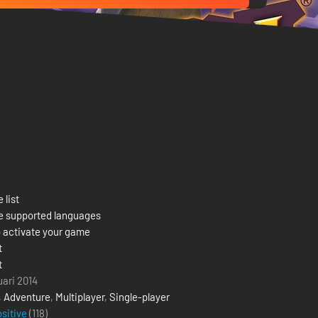
 list
e supported languages
 activate your game
t
t
uari 2014
,
Adventure
,
Multiplayer
,
Single-player
ositive
(118)