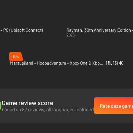
- PC (Ubisoft Connect)
Rayman: 30th Anniversary Edition 
2026
-9%
18.19 €
Marsupilami - Hoobadventure - Xbox One & Xbox Series X|S
Game review score
Rate deze gam
based on 87 reviews, all languages included