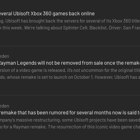
several Ubisoft Xbox 360 games back online
, Ubisoft has brought back the servers for several of its Xbox 360 title
this week. We're talking about Splinter Cell: Blacklist, Driver: San Fr
eden
 Rayman Legends will not be removed from sale once the remak
ion of a video game is released, it’s not uncommon for the original tit
, whose remake is set to launch on October 1. However, Ubisoft has s
remain…
eden
emake that has been rumored for several months now is said
mpany's massive restructuring, some Ubisoft projects have been saved 
lso for a Rayman remake. The resurrection of this iconic video game cha
xpected…