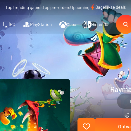
Dagelijkse deals
Top trending games
Top pre-orders
Upcoming
PC
PlayStation
Xbox
Nintendo
Rayma
Ontva