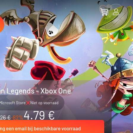
n Legends - Xbox One
Microsoft Store
Niet op voorraad
4.79 €
26 €
-82%
ng een email bij beschikbare voorraad