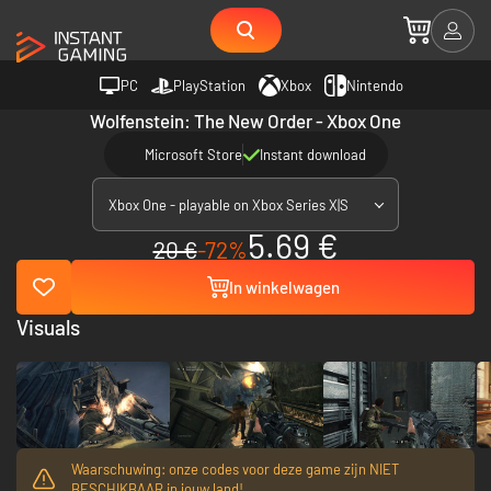
PC
PlayStation
Xbox
Nintendo
Wolfenstein: The New Order - Xbox One
Microsoft Store
Instant download
Xbox One - playable on Xbox Series X|S
5.69 €
20 €
-72%
In winkelwagen
Visuals
Waarschuwing: onze codes voor deze game zijn NIET
BESCHIKBAAR in jouw land!