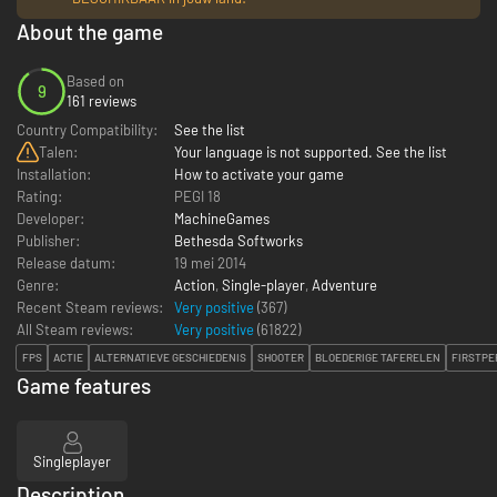
About the game
Based on
9
161 reviews
Country Compatibility:
See the list
Talen:
Your language is not supported. See the list
Installation:
How to activate your game
Rating:
PEGI 18
Developer:
MachineGames
Publisher:
Bethesda Softworks
Release datum:
19 mei 2014
Genre:
Action
,
Single-player
,
Adventure
Recent Steam reviews:
Very positive
(367)
All Steam reviews:
Very positive
(
61822
)
FPS
ACTIE
ALTERNATIEVE GESCHIEDENIS
SHOOTER
BLOEDERIGE TAFERELEN
FIRSTPE
Game features
Singleplayer
Description