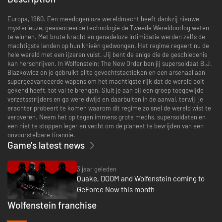
Europa, 1960. Een meedogenloze wereldmacht heeft dankzij nieuwe
mysterieuze, geavanceerde technologie de Tweede Wereldoorlog weten
te winnen. Met brute kracht en genadeloze intimidatie werden zelfs de
machtigste landen op hun knieën gedwongen. Het regime regeert nu de
hele wereld met een ijzeren vuist. Jij bent de enige die de geschiedenis
kan herschrijven. In Wolfenstein: The New Order ben jij supersoldaat B.J.
Blazkowicz en je gebruikt elite gevechtstactieken en een arsenaal aan
supergeavanceerde wapens om het machtigste rijk dat de wereld ooit
gekend heeft, tot val te brengen. Sluit je aan bij een groep toegewijde
verzetsstrijders en ga wereldwijd en daarbuiten in de aanval, terwijl je
erachter probeert te komen waarom dit regime zo snel de wereld wist te
veroveren. Neem het op tegen immens grote mechs, supersoldaten en
een niet te stoppen leger en vecht om de planeet te bevrijden van een
onvoorstelbare tirannie.
Game's latest news
3 jaar geleden
Quake, DOOM and Wolfenstein coming to
GeForce Now this month
Wolfenstein franchise
-79%