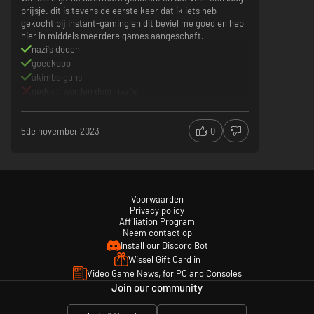
prijsje. dit is tevens de eerste keer dat ik iets heb
gekocht bij instant-gaming en dit beviel me goed en heb
hier in middels meerdere games aangeschaft.
nazi's doden
goedkoop
akimbo guns
gedood worden door nazi's
5de november 2023
0
Voorwaarden
Privacy policy
Affiliation Program
Neem contact op
Install our Discord Bot
Wissel Gift Card in
Video Game News, for PC and Consoles
Join our community