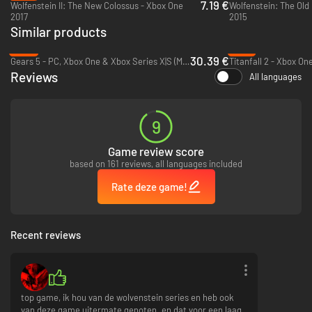
7.19 €
Wolfenstein II: The New Colossus - Xbox One
Wolfenstein: The Old
2017
2015
Similar products
-13%
-71%
30.39 €
Gears 5 - PC, Xbox One & Xbox Series X|S (Microsoft Store)
Titanfall 2 - Xbox On
Reviews
All languages
9
Game review score
based on 161 reviews, all languages included
Rate deze game!
Recent reviews
top game, ik hou van de wolvenstein series en heb ook
van deze game uitermate genoten. en dat voor een laag