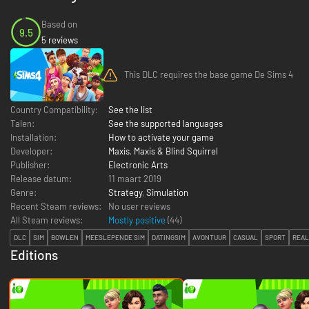
Based on
9.5
5 reviews
This DLC requires the base game De Sims 4
Country Compatibility:
See the list
Talen:
See the supported languages
Installation:
How to activate your game
Developer:
Maxis
,
Maxis & Blind Squirrel
Publisher:
Electronic Arts
Release datum:
11 maart 2019
Genre:
Strategy
,
Simulation
Recent Steam reviews:
No user reviews
All Steam reviews:
Mostly positive
(
44
)
DLC
SIM
BOWLEN
MEESLEPENDE SIM
DATINGSIM
AVONTUUR
CASUAL
SPORT
REAL
Editions