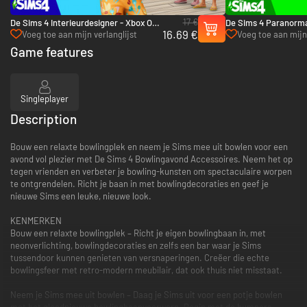
17 €
De Sims 4 Interieurdesigner - Xbox One
De Sims 4 Paranorm
16.69 €
& Xbox Series X|S
Accessoirespakket -
Voeg toe aan mijn verlanglijst
Voeg toe aan mijn 
Series X|S
Game features
Singleplayer
Description
Bouw een relaxte bowlingplek en neem je Sims mee uit bowlen voor een
avond vol plezier met De Sims 4 Bowlingavond Accessoires. Neem het op
tegen vrienden en verbeter je bowling-kunsten om spectaculaire worpen
te ontgrendelen. Richt je baan in met bowlingdecoraties en geef je
nieuwe Sims een leuke, nieuwe look.
KENMERKEN
Bouw een relaxte bowlingplek – Richt je eigen bowlingbaan in, met
neonverlichting, bowlingdecoraties en zelfs een bar waar je Sims
tussendoor kunnen genieten van versnaperingen. Creëer die echte
bowlingsfeer met retro-modern meubilair, dat ook thuis niet misstaat.
Neem je Sims mee uit bowlen – Daag je Sims uit voor een potje bowlen
met het gloednieuwe bowlingbaanvoorwerp. Begin met de bumpers