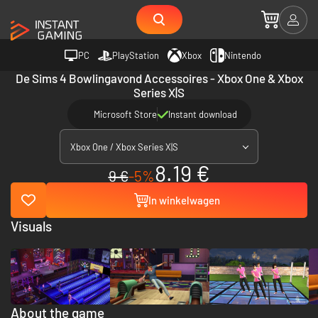
PC
PlayStation
Xbox
Nintendo
De Sims 4 Bowlingavond Accessoires - Xbox One & Xbox
Series X|S
Microsoft Store
Instant download
Xbox One / Xbox Series X|S
8.19 €
9 €
-5%
In winkelwagen
Visuals
About the game