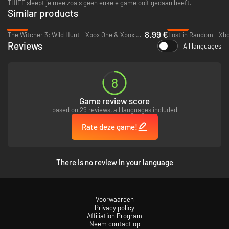
THIEF sleept je mee zoals geen enkele game ooit gedaan heeft.
Similar products
-74%
-75%
8.99 €
The Witcher 3: Wild Hunt - Xbox One & Xbox Series X|S
Lost in Random - Xb
Reviews
All languages
8
Game review score
based on 29 reviews, all languages included
Rate deze game!
There is no review in your language
Voorwaarden
Privacy policy
Affiliation Program
Neem contact op