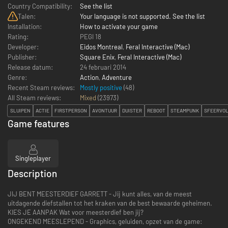
Country Compatibility:
See the list
Talen:
Your language is not supported. See the list
Installation:
How to activate your game
Rating:
PEGI 18
Developer:
Eidos Montreal
,
Feral Interactive (Mac)
Publisher:
Square Enix
,
Feral Interactive (Mac)
Release datum:
24 februari 2014
Genre:
Action
,
Adventure
Recent Steam reviews:
Mostly positive
(48)
All Steam reviews:
Mixed
(
23973
)
SLUIPEN
ACTIE
FIRSTPERSON
AVONTUUR
DUISTER
REBOOT
STEAMPUNK
SFEERVO
Game features
Singleplayer
Description
JIJ BENT MEESTERDIEF GARRETT - Jij kunt alles, van de meest
uitdagende diefstallen tot het kraken van de best bewaarde geheimen.
KIES JE AANPAK Wat voor meesterdief ben jij?
ONGEKEND MEESLEPEND - Graphics, geluiden, opzet van de game: