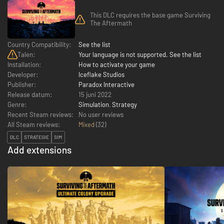
This DLC requires the base game Surviving
The Aftermath
Country Compatibility:
See the list
Talen:
Your language is not supported. See the list
Installation:
How to activate your game
Developer:
Iceflake Studios
Publisher:
Paradox Interactive
Release datum:
15 juni 2022
Genre:
Simulation
,
Strategy
Recent Steam reviews:
No user reviews
All Steam reviews:
Mixed
(
32
)
DLC
STRATEGIE
SIM
Add extensions