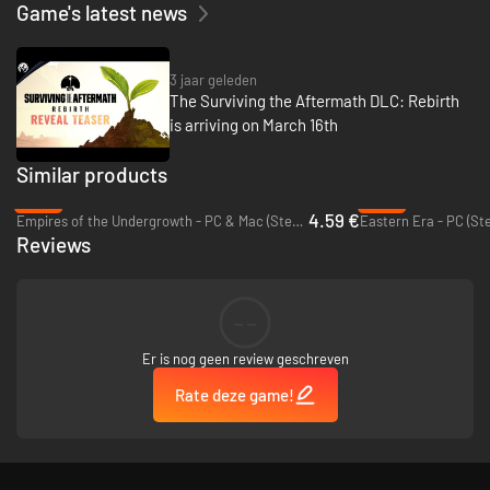
Game's latest news
3 jaar geleden
The Surviving the Aftermath DLC: Rebirth
is arriving on March 16th
Similar products
-85%
-38%
4.59 €
Empires of the Undergrowth - PC & Mac (Steam)
Eastern Era - PC (St
Reviews
--
Er is nog geen review geschreven
Rate deze game!