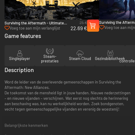
Surviving the Afterm
25 €
Surviving the Aftermath - Ultimate
Shattered Hope - PC
22.69 €
Voeg toe aan mijn
Colony Upgrade - PC (Steam)
Voeg toe aan mijn verlanglijst
(Steam)
verlanglijst
Game features
Steam-
Singleplayer
Steam Cloud
Gezinsbibliotheek
prestaties
controll
Description
Word de leider van de overlevende gemeenschappen in Surviving the
Aftermath: New Alliances.
De toekomst van de mensheid ligt in jouw handen. Nieuwe nederzettingen
– en nieuwe vijanden – verschijnen. Wat eerst nog slechts de herinnering
aan beschaving was, kan nu werkelijkheid worden. Zoek bondgenoten,
vecht tegen gemeenschappelijke vijanden en verenig de woestenij!
Belangrijkste kenmerken