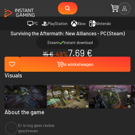
PC
PlayStation
Xbox
Nintendo
Surviving the Aftermath: New Alliances - PC (Steam)
Steam
Instant download
7.69 €
15 €
-49%
In winkelwagen
Visuals
About the game
Er is nog geen review
--
geschreven