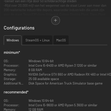
-Geniet van een ritje door 50 schilderachtige steden
-Rijd over 20.000 mijl van het wegennet van de staat Lever aan meer dan
200 realistische industriële depots, waaronder industrieën die uniek zijn
voor de staat Texas (Offshore Shipyard, Cotton Ginning Plant, Glass Plant
& Space Industries)
-Bezoek en bekijk beroemde bezienswaardigheden, waaronder Starbay,
Configurations
El Capitan, Route 66, USS Lexington, Corpus Christi Bridge en de Salt
Flats.
-Tank bij en rust uit in 60 unieke truckstops en 30 speciale rustplaatsen
Windows
SteamOS + Linux
MacOS
Pak je lasso maar en begin aan je Texas avontuur. Dit is vast niet je eerste
rodeo, toch, partner?
minimum
*
OS:
Windows 10 64-bit
Processor:
Intel Core i5-6400 or AMD Ryzen 3 1200 or similar
Memory:
8 GB RAM
Graphics:
NVIDIA GeForce GTX 660 or AMD Radeon RX 460 or Intel H
Storage:
25 GB available space
Additional Notes:
Disk Space for American Truck Simulator base game
recommended
*
OS:
Windows 10 64-bit
Processor:
Intel Core i5-9600 or AMD Ryzen 5 3600 or similar
Memory:
12 GB RAM