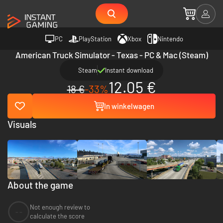
PC
PlayStation
Xbox
Nintendo
American Truck Simulator - Texas - PC & Mac (Steam)
Steam
Instant download
12.05 €
18 €
-33%
In winkelwagen
Visuals
About the game
Not enough review to
--
calculate the score