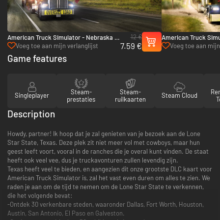
12 €
American Truck Simulator - Nebraska -
American Truck Simul
7.59 €
PC & Mac (Steam)
PC (Steam)
Voeg toe aan mijn verlanglijst
Voeg toe aan mijn 
Game features
Steam-
Steam-
Re
Singleplayer
Steam Cloud
prestaties
ruilkaarten
T
Description
Howdy, partner! Ik hoop dat je zal genieten van je bezoek aan de Lone
Star State, Texas. Deze plek zit niet meer vol met cowboys, maar hun
geest leeft voort, vooral in de ranches die je overal kunt vinden. De staat
heeft ook veel vee, dus je truckavonturen zullen levendig zijn.
Texas heeft veel te bieden, en aangezien dit onze grootste DLC kaart voor
American Truck Simulator is, zal het vast even duren om alles te zien. We
raden je aan om de tijd te nemen om de Lone Star State te verkennen,
die het volgende bevat:
-Ontdek 30 verkenbare steden, waaronder Dallas, Fort Worth, Houston,
Austin, San Antonio, El Paso en Galveston.