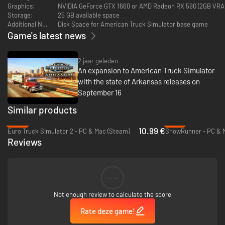
Graphics:
NVIDIA GeForce GTX 1660 or AMD Radeon RX 590 (2GB VRA
Storage:
25 GB available space
Additional Notes:
Disk Space for American Truck Simulator base game
Game's latest news
2 jaar geleden
An expansion to American Truck Simulator
with the state of Arkansas releases on
September 16
Similar products
-45%
-61%
10.99 €
Euro Truck Simulator 2 - PC & Mac (Steam)
SnowRunner - PC & 
Reviews
--
Not enough review to calculate the score
Rate deze game!