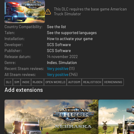
This DLC requires the base game American
Truck Simulator
Country Compatibility:
See the list
Talen:
See the supported languages
Installation:
How to activate your game
Developer:
SCS Software
Publisher:
SCS Software
Release datum:
14 november 2022
Genre:
Indies
,
Simulation
Recent Steam reviews:
Very positive
(11)
All Steam reviews:
Very positive
(
745
)
DLC
SIM
INDIE
RIJDEN
OPEN WERELD
AUTOSIM
REALISTISCH
VERKENNING
Add extensions