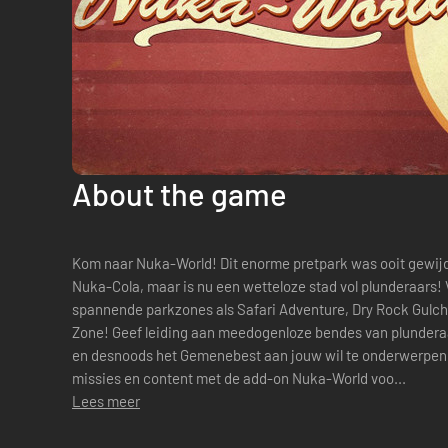
About the game
Kom naar Nuka-World! Dit enorme pretpark was ooit gewij
Nuka-Cola, maar is nu een wetteloze stad vol plunderaars! Verken een gloednieuwe regio met
spannende parkzones als Safari Adventure, Dry Rock Gulch
Zone! Geef leiding aan meedogenloze bendes van plundera
en desnoods het Gemenebest aan jouw wil te onderwerpen, als je daar
missies en content met de add-on Nuka-World voo...
Lees meer