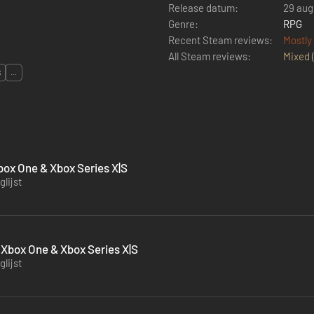
Release datum:
29 aug
Genre:
RPG
Recent Steam reviews:
Mostly
All Steam reviews:
Mixed
S
...
Xbox One & Xbox Series X|S
lijst
 Xbox One & Xbox Series X|S
lijst