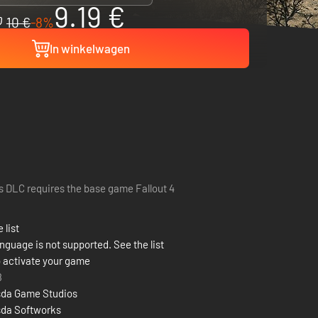
9.19 €
10 €
-8%
In winkelwagen
s DLC requires the base game Fallout 4
 list
nguage is not supported. See the list
 activate your game
8
da Game Studios
da Softworks