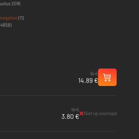
ustus 2016
 negative
(11)
(
4658
)
15 €
14.89 €
10 €
Niet op voorraad
3.80 €