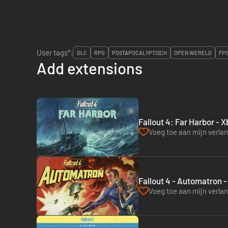
User tags*:
DLC
RPG
POSTAPOCALYPTISCH
OPEN WERELD
FP
Add extensions
Fallout 4: Far Harbor - 
Voeg toe aan mijn verlang
Fallout 4 - Automatron -
Voeg toe aan mijn verlang