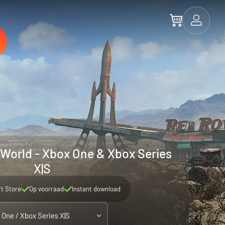
-World - Xbox One & Xbox Series
X|S
ft Store
Op voorraad
Instant download
 One / Xbox Series X|S