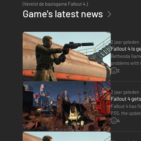
(Vereist de basisgame Fallout 4.)
Game's latest news
2 jaar geleden
Fallout 4 is 
Bethesda Game 
problems with i
will be rolled 
2
2 jaar geleden
Fallout 4 get
Fallout 4 has f
PS5, the updat
𝐃𝐨𝐰𝐧𝐥𝐨𝐚𝐝 𝐒𝐢𝐳
4