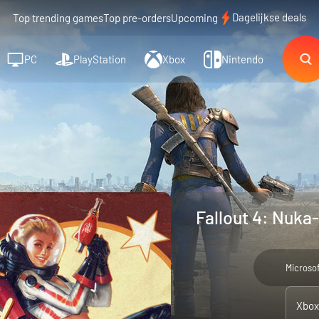
Dagelijkse deals
Top trending games
Top pre-orders
Upcoming
PC
PlayStation
Xbox
Nintendo
Fallout 4: Nuka
Microso
Xbox