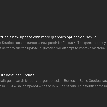
getting a new update with more graphics options on May 13
Studios has announced a new patch for Fallout 4. The game recently 
t so far. While the update in question will attempt to improve matters, 
out across…
s its next-gen update
inally got a patch for current-gen consoles. Bethesda Game Studios has
e is 56.503 Gb, compared with the 14.6 G on Steam. This fourth game is
𝐞 :…