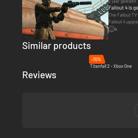
2 jaar geleden
Fallout 4 is 
The Fallout TV
Fallout 4 upgra
with…
4
Similar products
-70%
Titanfall 2 - Xbox One
Reviews