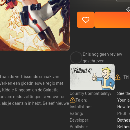
Er is nog geen review
--
geschreven
d aan de verfrissende smaak van
Thi
, Kiddie Kingdom en de Galactic
Country Compatibility:
See the
ars om nederzettingen te veroveren
Talen:
Your la
 zin in hebt. Beleef nieuwe
Installation:
How to
Rating:
PEGI 1
Developer:
Bethes
Publisher:
Bethes