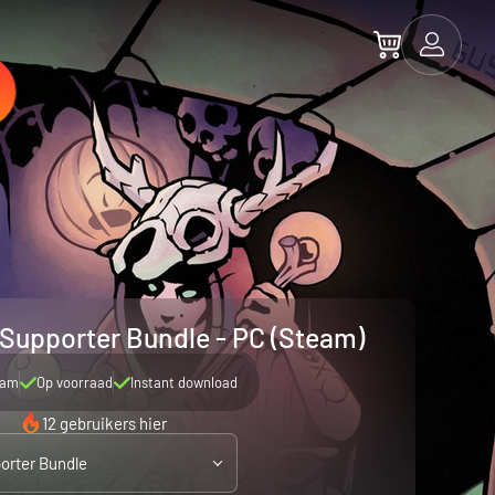
Supporter Bundle - PC (Steam)
eam
Op voorraad
Instant download
12 gebruikers hier
orter Bundle