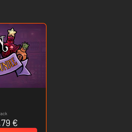
Pack
.79 €