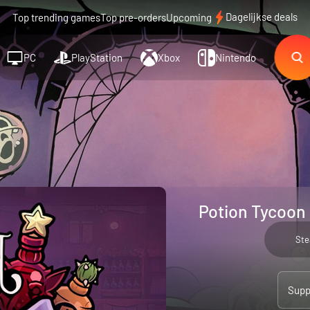
Dagelijkse deals
Top trending games
Top pre-orders
Upcoming
PC
PlayStation
Xbox
Nintendo
Potion Tycoon 
St
Supp