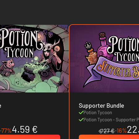
e
Supporter Bundle
Potion Tycoon
Potion Tycoon - Supporter 
4.59 €
22
-77%
-16%
27 €