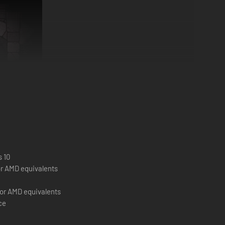
 10
 or AMD equivalents
or AMD equivalents
ce
ductielijnen, meng toverdrankjes en ontwerp de flessen
drankjesbedrijf in de magische landen!