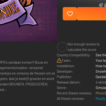
Not enough review to
--
calculate the score
Country Compatibility:
See the
Talen:
Your la
's vandaan komen? Bouw en
Installation:
How to
nagementsimulator: verzamel
Developer:
Snowh
rankjes en ontwerp de flessen om ze
Publisher:
Daedal
ten, laat je bedrijf groeien en word
Release datum:
4 okto
he landen!BOUWEN, PRODUCEREN,
Genre:
Simula
al...
Recent Steam reviews:
Mixed
All Steam reviews:
Mostly