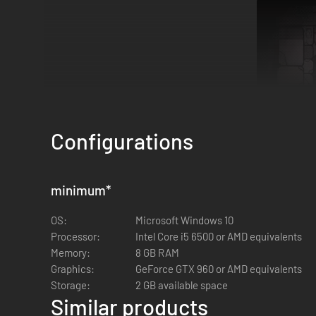
Configurations
minimum
*
OS:
Microsoft Windows 10
Processor:
Intel Core i5 6500 or AMD equivalents
Memory:
8 GB RAM
Heb je je wel eens afgevraagd waar al die toverdrankjes 
Graphics:
GeForce GTX 960 or AMD equivalents
Storage:
2 GB available space
Bouw en beheer je eigen magische winkel in deze betover
Similar products
om ze in te verkopen in je winkel. Experimenteer met nieu