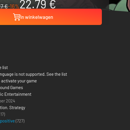
22.79 €
27 €
-16%
In winkelwagen
 list
nguage is not supported. See the list
 activate your game
ound Games
ic Entertainment
ber 2024
tion
,
Strategy
(17)
 positive
(
727
)