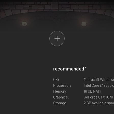
recommended
*
OS:
Microsoft Windows
Processor:
Intel Core i7 8700
Memory:
16 GB RAM
in RPG's vandaan komen?
Graphics:
GeForce GTX 1070 
Storage:
2 GB available spa
ende managementsimulator: verzamel hulpbronnen, bouw en beheer pro
we recepten, laat je bedrijf groeien en word het toonaangevende tover