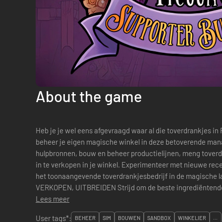
About the game
Heb je je wel eens afgevraagd waar al die toverdrankjes in RPG
beheer je eigen magische winkel in deze betoverende ma
hulpbronnen, bouw en beheer productielijnen, meng toverd
in te verkopen in je winkel. Experimenteer met nieuwe recep
het toonaangevende toverdrankjesbedrijf in de magisc
VERKOPEN, UITBREIDEN Strijd om de beste ingrediëntende
Lees meer
User tags*:
BEHEER
SIM
BOUWEN
SANDBOX
WINKELIER
...