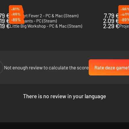
TBREIDEN
-81%
-96
79 €
-89%
7.79 €
-40
Transport Fever 2 - PC & Mac (Steam)
Nahe
19 €
-89%
2.09 €
-89
The Tenants - PC (Steam)
City 
magische planten en paddenstoelen. Bouw ondertussen je winkel en brei
19 €
2.29 €
Little Big Workshop - PC & Mac (Steam)
Proje
resenteert om shoppers te laten genieten van hun verblijf. Mooie meubels
Not enough review to calculate the score
Rate deze game
There is no review in your language