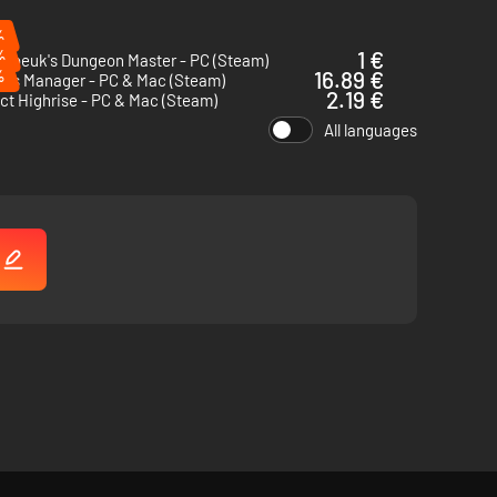
%
%
1 €
ulbeuk's Dungeon Master - PC (Steam)
%
16.89 €
Bus Manager - PC & Mac (Steam)
d deze uit, en zet productielijnen op om de productie van
2.19 €
ct Highrise - PC & Mac (Steam)
All languages
 en een heerlijke geur zorgen ervoor dat je klanten veel
!