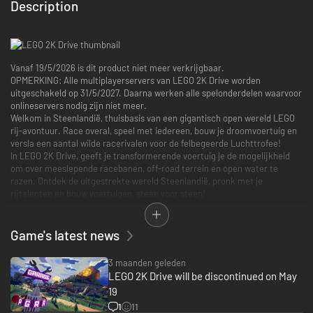
Description
Vanaf 19/5/2026 is dit product niet meer verkrijgbaar.
OPMERKING: Alle multiplayerservers van LEGO 2K Drive worden
uitgeschakeld op 31/5/2027. Daarna werken alle spelonderdelen waarvoor
onlineservers nodig zijn niet meer.
Welkom in Steenlandië, thuisbasis van een gigantisch open wereld LEGO
rij-avontuur. Race overal, speel met iedereen, bouw je droomvoertuig en
versla een aantal wilde racerivalen voor de felbegeerde Luchttrofee!
In LEGO 2K Drive, geeft je transformerende voertuig je de mogelijkheid
om over meeslepende racebanen, off-road terrein en open water te
razen. Ontdek de uitgestrekte wereld Steenlandië, pronk met je
rijtalenten en bouw voertuigen, steen voor steen!
DE ULTIEME LEGO RIJERVARING
Game's latest news
Ga achter het stuur zitten en bereid je voor om uitgebreid de open wereld
te ontdekken en mee te doen aan bloedstollende races! Speel de
3 maanden geleden
spannende Verhaalmodus, duik in een single race of Cup Series toernooi
LEGO 2K Drive will be discontinued on May
en ga helemaal los in chaotische minigames. Krijg driften, boosten en het
19
gebruik van power-ups onder de knie om tegenstanders te verslaan!
1
11