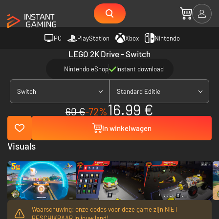
PC
PlayStation
Xbox
Nintendo
LEGO 2K Drive - Switch
Nintendo eShop
Instant download
Switch
Standard Editie
16.99 €
60 €
-72%
In winkelwagen
Visuals
Waarschuwing: onze codes voor deze game zijn NIET
BESCHIKBAAR in jouw land!