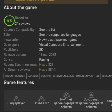
About the game
Based on
9.5
24 reviews
Country Compatibility:
See the list
Talen:
See the supported languages
Installation:
How to activate your game
Developer:
Visual Concepts Entertainment
Publisher:
2K
Release datum:
18 mei 2023
Genre:
Racing
Recent Steam reviews:
Mixed
(12)
All Steam reviews:
Mixed
(
1844
)
RACEN
BOUWEN
SANDBOX
GRAPPIG
KINDVRIENDELIJK
RACEN EN VECHTEN
VERKENN
Game features
PvP met
Co-op met
Sha
Singleplayer
Online PvP
gedeeld/gesplitst
gedeeld/gesplitst
scherm
scherm