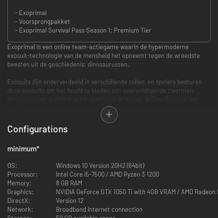
- Exoprimal
- Voorsprongpakket
- Exoprimal Survival Pass Season 1: Premium Tier
Exoprimal is een online team-actiegame waarin de hypermoderne
exosuit-technologie van de mensheid het opneemt tegen de wreedste
beesten uit de geschiedenis: dinosaurussen.
Exosuits zijn onderverdeeld in verschillende rollen, en spelers besturen
deze exosuits om het hoofd te bieden aan overweldigende zwermen
dinosaurussen in online actie-speltypen in teams. In Dino Survival, het
hoofdspeltype, nemen twee teams van vijf spelers het tegen elkaar op in
verschillende PvE- en PvP-missies. Spelers worden naar een
dinosaurusuitbraak gebracht en volgen de instructies van Leviathan om
Configurations
doelen te voltooien. Het team dat de missie als eerste voltooit, wordt
uitgeroepen tot winnaar.
minimum
*
Of spelers het andere team nu direct aanvallen of samen strijden tegen
OS:
Windows 10 Version 20H2 (64bit)
een gezamenlijke vijand, het is de bedoeling om de doelen zo snel
Processor:
Intel Core i5-7500 / AMD Ryzen 3 1200
mogelijk te voltooien. Missies verschillen op basis van spelersvaardigheid
Memory:
8 GB RAM
en andere factoren, waardoor iedere match weer anders is.
Graphics:
NVIDIA GeForce GTX 1050 Ti with 4GB VRAM / AMD Radeon
DirectX:
Version 12
Network:
Broadband Internet connection
Storage:
50 GB available space