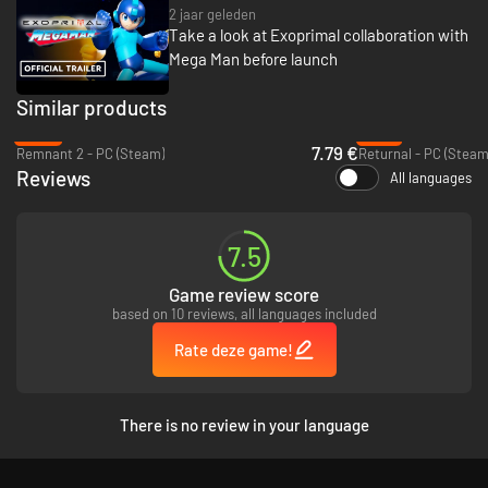
2 jaar geleden
Take a look at Exoprimal collaboration with
Mega Man before launch
Similar products
-84%
-72%
7.79 €
Remnant 2 - PC (Steam)
Returnal - PC (Steam
Reviews
All languages
7.5
Game review score
based on 10 reviews, all languages included
Rate deze game!
There is no review in your language