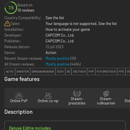
Based on
7.5
10 reviews
Country Compatibility:
See the list
Talen:
Your language is not supported. See the list
Installation:
How to activate your game
Developer:
CAPCOM Co., Ltd.
Publisher:
CAPCOM Co., Ltd.
Release datum:
13 juli 2023
Genre:
Action
Recent Steam reviews:
Mostly positive
(10)
All Steam reviews:
Mostly positive
(
4404
)
ACTIE
SHOOTER
DINOSAURUSSEN
SCIFI
3D
TACTISCH
PVP
FUTURISTISCH
FPS
VE
Game features
Steam-
Steam-
Online PvP
Online co-op
St
prestaties
ruilkaarten
Description
Deluxe Editie includes