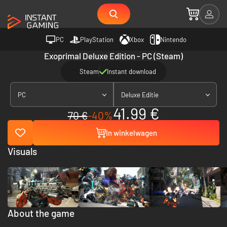
PC
PlayStation
Xbox
Nintendo
Exoprimal Deluxe Edition - PC (Steam)
Steam
Instant download
PC
Deluxe Editie
41.99 €
70 €
-40%
In winkelwagen
Visuals
About the game