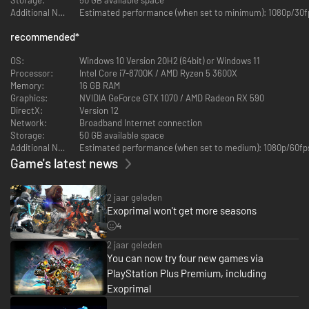
Additional Notes:
Estimated performance (when set to minimum): 1080p/30fp
recommended
*
OS:
Windows 10 Version 20H2 (64bit) or Windows 11
Processor:
Intel Core i7-8700K / AMD Ryzen 5 3600X
Memory:
16 GB RAM
Graphics:
NVIDIA GeForce GTX 1070 / AMD Radeon RX 590
DirectX:
Version 12
Network:
Broadband Internet connection
Storage:
50 GB available space
Additional Notes:
Estimated performance (when set to medium): 1080p/60fps
Game's latest news
2 jaar geleden
Exoprimal won't get more seasons
4
2 jaar geleden
You can now try four new games via
PlayStation Plus Premium, including
Exoprimal