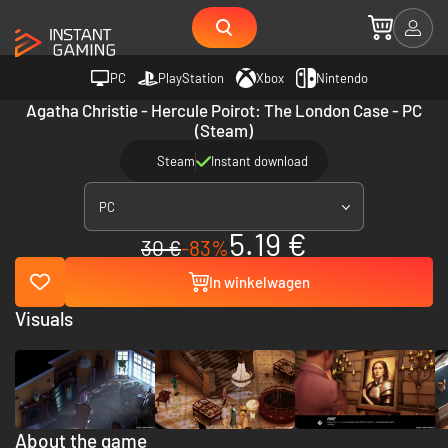
PC
PlayStation
Xbox
Nintendo
Agatha Christie - Hercule Poirot: The London Case - PC
(Steam)
Steam
Instant download
PC
5.19 €
30 €
-83%
In winkelwagen
Visuals
About the game