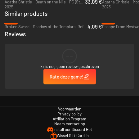
33.09 €
Agatha Christie - Death on the Nile - PC (Steam)
2025
2023
Similar products
Los mysteries op en knoop de eindjes aan elkaar dankzij het nieuwe
systeem. Het sterke verhaal houdt je, tot het einde, op het puntje
-86%
-94%
van je stoel.
4.09 €
Broken Sword - Shadow of the Templars: Reforged - PC & Mac (Steam)
Escape From Mystwoo
Reviews
Inspecteren van de omgeving en items:
--
Er is nog geen review geschreven
Doorzoek nieuwe omgevingen op zoek naar aanwijzingen. Ga
zorgvuldig op zoek naar bewijs en inspecteer dat vanuit een first
Rate deze game!
person-perspectief.
Verzamel items in je voorraad en gebruik ze om verder in je
onderzoek te komen.
Open schatkisten door de juiste combinaties te vinden. Beweeg de
camera en ga op zoek naar andere invalshoeken.
Voorwaarden
Privacy policy
Affiliation Program
Neem contact op
Oplossen via Mindmaps en Timeline:
Install our Discord Bot
Wissel Gift Card in