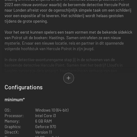
2023 een nieuw avontuur waarbij de beroemde detective Hercule Poirot
naar Londen afreist voor de ogenschijnlijk simpele taak om een schilderij
voor een expositie af te leveren. Het schilderij wordt helaas gestolen
tijdens de grote opening.
Voor het eerst kunnen spelers een team vormen met de bekende sidekick
van Poirot uit de boeken: Hastings. Samen ontrafelen ze een nieuw
mysterie. Ervaar een nieuwe locatie, reis en partner in dit spannende
volgende hoofdstuk van Hercule Poirot in zijn jeugd.
In deze detective-avonturengame stap jij in de schoenen van de
beroemde detective Hercule Point. Samen met het bedrijf Lloyd's in
Londen verzorg je de transport, bescherming en verkoop van een
waardevol schilderij van Maria van Magdala. Het schilderij wordt het
pronkstuk van een nieuwe expositie in een museum in Londen en maakt
Configurations
deel uit van andere kerkelijke werken die uit Brussel worden geleend.
Je collega Hastings is een medewerker van Lloyd's en hij helpt je met het
minimum
*
verzekeringswerk van kunstwerken en de verkoop van het schilderij. Als
je bij het museum aankomt, word je opgewacht door Mortimer Ailsworth,
OS:
Windows 10 (64-bit)
de nieuwe eigenaar van het schilderij, en Evelyn Warbeck, de curator van
Processor:
Intel Core i3
het museum. Gebruik de aanwezige middelen om de beveiliging te
Memory:
6 GB RAM
controleren en het schilderij tegen mogelijke dreigingen te beschermen.
Graphics:
Geforce 970
DirectX:
Version 11
Over een week vindt er een Preview Gala plaats waar alle hoofdpersonen