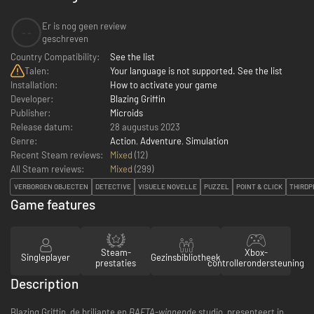
Er is nog geen review
--
geschreven
Country Compatibility:
See the list
Talen:
Your language is not supported. See the list
Installation:
How to activate your game
Developer:
Blazing Griffin
Publisher:
Microids
Release datum:
28 augustus 2023
Genre:
Action
,
Adventure
,
Simulation
Recent Steam reviews:
Mixed
(12)
All Steam reviews:
Mixed
(
299
)
VERBORGEN OBJECTEN
DETECTIVE
VISUELE NOVELLE
PUZZEL
POINT & CLICK
THIRDP
Game features
Steam-
Xbox-
Singleplayer
Gezinsbibliotheek
prestaties
controllerondersteuning
Description
Blazing Griffin, de briljante en
BAFTA-winnende
studio, presenteert in