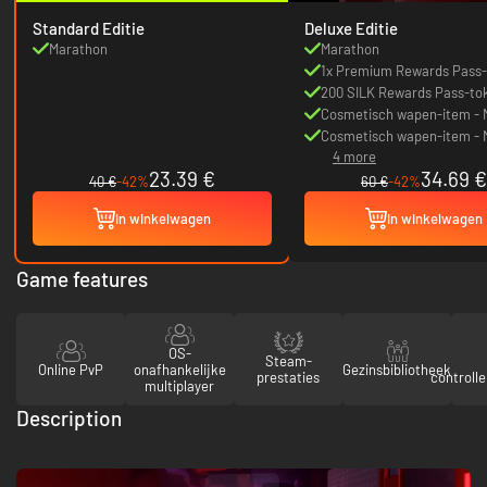
Standard Editie
Deluxe Editie
Marathon
Marathon
1x Premium Rewards Pass
200 SILK Rewards Pass-to
Cosmetisch wapen-item -
DECAY [Misriah 2442 Pump
Cosmetisch wapen-item -
4 more
Shotgun-stijl]
DECAY [Overrun AR-stijl]
23.39 €
34.69 €
40 €
-42%
60 €
-42%
In winkelwagen
In winkelwagen
Game features
OS-
Steam-
Online PvP
onafhankelijke
Gezinsbibliotheek
prestaties
controll
multiplayer
Description