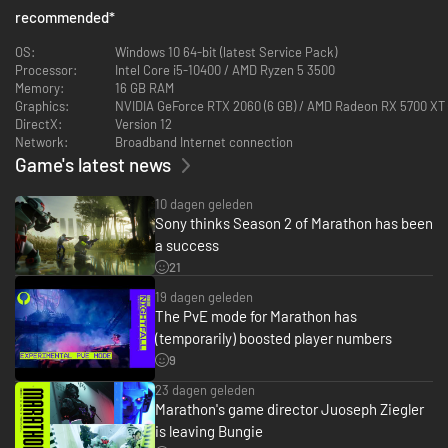
Pak de uitrusting van verslagen spelers en vijanden. Ontsnap en vul
recommended
*
je kluis.
Voltooi contracten om beloningen te verdienen, je bewapening te
OS:
Windows 10 64-bit (latest Service Pack)
verbeteren en sterker terug te komen.
Processor:
Intel Core i5-10400 / AMD Ryzen 5 3500
Memory:
16 GB RAM
JOUW STRATEGIE, JOUW RUNNER
Graphics:
NVIDIA GeForce RTX 2060 (6 GB) / AMD Radeon RX 5700 XT (8
DirectX:
Version 12
Network:
Broadband Internet connection
Game's latest news
10 dagen geleden
Sony thinks Season 2 of Marathon has been
a success
21
Kies een Runner Shell die bij je speelstijl past. Ze hebben elk unieke
19 dagen geleden
vaardigheden.
The PvE mode for Marathon has
Upgrade je bewapening met een arsenaal aan modbare wapens en
(temporarily) boosted player numbers
aanpasbare vaardigheden.
Vervaardig talloze builds, van onopvallende indringers tot keiharde
9
vechtersbazen en ondersteuningsspecialisten.
23 dagen geleden
Marathon's game director Juoseph Ziegler
REKEN OP JE TEAM, VERTROUW OP JEZELF
is leaving Bungie