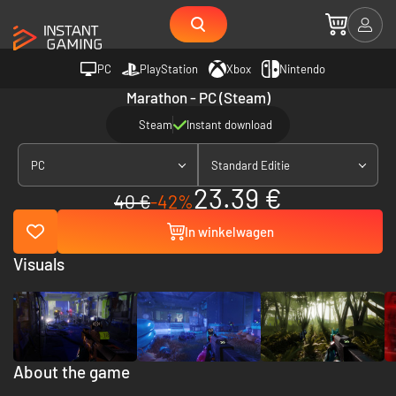
PC
PlayStation
Xbox
Nintendo
Marathon - PC (Steam)
Steam
Instant download
PC
Standard Editie
23.39 €
40 €
-42%
In winkelwagen
Visuals
About the game