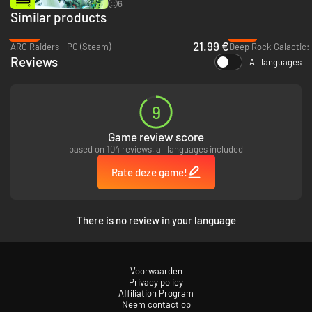
6
Similar products
-45%
-14%
21.99 €
ARC Raiders - PC (Steam)
Deep Rock Galactic:
Reviews
All languages
Stel teams samen van twee of drie spelers of neem ga alleen de
9
strijd aan op Tau Ceti.
Vorm behoedzame bondgenootschappen die elk moment kunnen
Game review score
veranderen. Maak een deal met vijandelijke spelers of beschaam
based on 104 reviews, all languages included
hun vertrouwen voor je eigen gewin.
Speel als Rook, een eenzame plunderaar die niets te verliezen heeft,
Rate deze game!
behalve wat je onderweg tegenkomt.
ZET DOOR, VERGROOT JE KRACHT
There is no review in your language
Voorwaarden
Privacy policy
Affiliation Program
Neem contact op