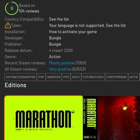
Based on
9
104 reviews
Country Compatibility:
See the list
Talen:
Your language is not supported. See the list
Installation:
How to activate your game
Developer:
Bungie
Publisher:
Bungie
Release datum:
4 maart 2026
Genre:
Action
Recent Steam reviews:
Mostly positive
(1050)
All Steam reviews:
Very positive
(
63553
)
EXTRACTIESHOOTER
PVP
SHOOTER
FPS
SCIFI
FUTURISTISCH
FIRSTPERSON
ACTIE
Editions