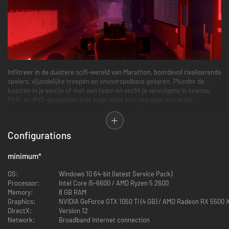
Infiltreer in de duistere scifi-wereld van Marathon, boordevol rivaliserende
spelers, vijandelijke troepen en onvoorspelbare gevaren. Plunder de
kaarten in je eentje of met een team en vecht je vervolgens in intense,
PVP- en PVE-gevechten met hoge inzet een weg naar extractie.
OVERLEEF EN ZEGEVIER
Configurations
minimum
*
OS:
Windows 10 64-bit (latest Service Pack)
Processor:
Intel Core i5-6600 / AMD Ryzen 5 2600
Memory:
8 GB RAM
Graphics:
NVIDIA GeForce GTX 1050 Ti (4 GB) / AMD Radeon RX 5500 XT
DirectX:
Version 12
Doorzoek gevaarlijke locaties naar kostbaarheden, buit en
Network:
Broadband Internet connection
informatie over de verloren kolonie.