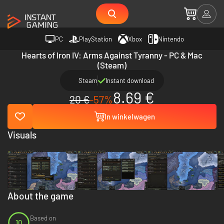
PC
PlayStation
Xbox
Nintendo
Hearts of Iron IV: Arms Against Tyranny - PC & Mac
(Steam)
Steam
Instant download
8.69 €
20 €
-57%
In winkelwagen
Visuals
About the game
Based on
10