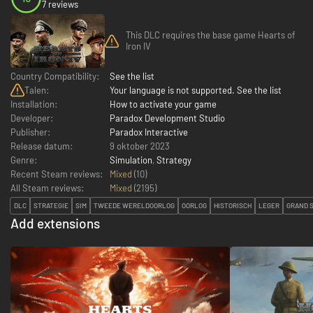
7 reviews
This DLC requires the base game Hearts of
Iron IV
Country Compatibility:
See the list
Talen:
Your language is not supported. See the list
Installation:
How to activate your game
Developer:
Paradox Development Studio
Publisher:
Paradox Interactive
Release datum:
9 oktober 2023
Genre:
Simulation
,
Strategy
Recent Steam reviews:
Mixed
(10)
All Steam reviews:
Mixed
(
2195
)
DLC
STRATEGIE
SIM
TWEEDE WERELDOORLOG
OORLOG
HISTORISCH
LEGER
GRAND 
Add extensions