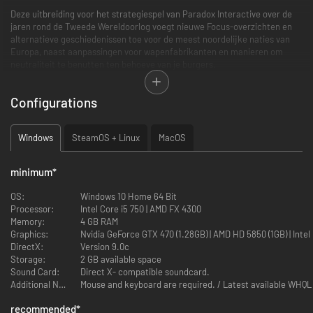
Deze uitbreiding voor het strategiespel van Paradox Interactive over de
jaren rond de Tweede Wereldoorlog voegt nieuwe Focus-overzichten en
alternatieve geschiedenissen toe voor de meest noordelijke naties van
Europa, naast aanpassingen voor wapenfabrikanten en manieren om
neutraliteit te benutten ten behoeve van je burgers.
Configurations
Windows
SteamOS + Linux
MacOS
minimum
*
OS:
Windows 10 Home 64 Bit
Processor:
Intel Core i5 750 | AMD FX 4300
Memory:
4 GB RAM
Graphics:
Nvidia GeForce GTX 470 (1.28GB) | AMD HD 5850 (1GB) | Intel
DirectX:
Version 9.0c
Storage:
2 GB available space
Sound Card:
Direct X- compatible soundcard.
Additional Notes:
recommended
*