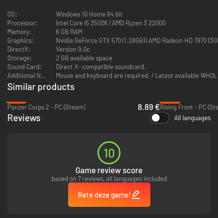
OS:
Windows 10 Home 64 bit
Processor:
Intel Core i5 2500K | AMD Ryzen 3 2200G
Memory:
6 GB RAM
Graphics:
Nvidia GeForce GTX 570 (1.28GB) | AMD Radeon HD 7970 (3GB) |
DirectX:
Version 9.0c
Storage:
2 GB available space
Sound Card:
Direct X- compatible soundcard.
Additional Notes:
Mouse and keyboard are required. / Latest available WHQL 
Similar products
-77%
-28%
8.89 €
Panzer Corps 2 - PC (Steam)
Rising Front - PC (St
Reviews
All languages
10
Game review score
based on 7 reviews, all languages included
Rate deze game!