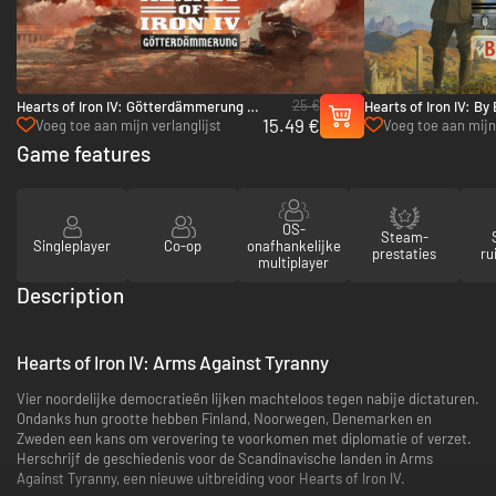
25 €
Hearts of Iron IV: Götterdämmerung -
Hearts of Iron IV: By
15.49 €
PC & Mac (Steam)
Mac (Steam)
Voeg toe aan mijn verlanglijst
Voeg toe aan mijn 
Game features
OS-
Steam-
Singleplayer
Co-op
onafhankelijke
prestaties
ru
multiplayer
Description
Hearts of Iron IV: Arms Against Tyranny
Vier noordelijke democratieën lijken machteloos tegen nabije dictaturen.
Ondanks hun grootte hebben Finland, Noorwegen, Denemarken en
Zweden een kans om verovering te voorkomen met diplomatie of verzet.
Herschrijf de geschiedenis voor de Scandinavische landen in Arms
Against Tyranny, een nieuwe uitbreiding voor Hearts of Iron IV.