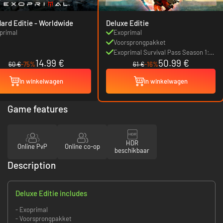
Standard Editie - Worldwide
Deluxe Editie
primal
Exoprimal
Voorsprongpakket
Exoprimal Survival Pass Season 1:
14.99 €
50.99 €
Premium Tier
60 €
-75%
61 €
-16%
In winkelwagen
In winkelwagen
Game features
HDR
Online PvP
Online co-op
beschikbaar
Description
Deluxe Editie includes
- Exoprimal
- Voorsprongpakket