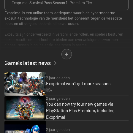
- Exoprimal Survival Pass Season 1: Premium Tier
Exoprimal is een online team-actiegame waarin de hypermoderne
exosuit-technologie van de mensheid het opneemt tegen de wreedste
beesten uit de geschiedenis: dinosaurussen.
Exosuits zijn onderverdeeld in verschillende rollen, en spelers besturen
deze exosuits om het hoofd te bieden aan overweldigende zwermen
dinosaurussen in online actie-speltypen in teams.
In Dino Survival, het hoofdspeltype, nemen twee teams van vijf spelers
het tegen elkaar op in verschillende PvE- en PvP-missies.
Spelers worden naar een dinosaurusuitbraak gebracht en volgen de
Game's latest news
instructies van Leviathan om doelen te voltooien. Het team dat de missie
als eerste voltooit, wordt uitgeroepen tot winnaar.
Of spelers het andere team nu direct aanvallen of samen strijden tegen
2 jaar geleden
een gezamenlijke vijand, het is de bedoeling om de doelen zo snel
Exoprimal won't get more seasons
mogelijk te voltooien. Missies verschillen op basis van spelersvaardigheid
4
en andere factoren, waardoor iedere match weer anders is.
2 jaar geleden
You can now try four new games via
Productgegevens
- Exoprimal
PlayStation Plus Premium, including
- Voorsprongpakket **
Exoprimal
- Vigilant-ticket voor eerdere ontgrendeling
- Murasame-ticket voor eerdere ontgrendeling
2 jaar geleden
- Nimbus-ticket voor eerdere ontgrendeling