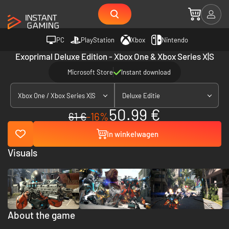
PC
PlayStation
Xbox
Nintendo
Exoprimal Deluxe Edition - Xbox One & Xbox Series X|S
Microsoft Store
Instant download
Xbox One / Xbox Series X|S
Deluxe Editie
50.99 €
61 €
-16%
In winkelwagen
Visuals
About the game