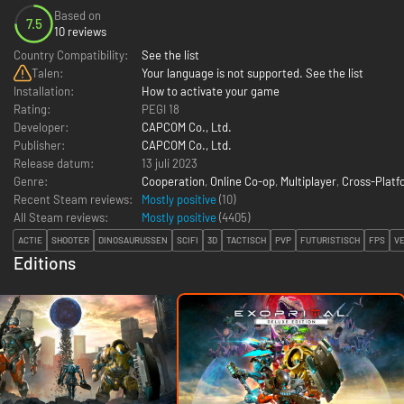
Based on
7.5
10 reviews
Country Compatibility:
See the list
Talen:
Your language is not supported. See the list
Installation:
How to activate your game
Rating:
PEGI 18
Developer:
CAPCOM Co., Ltd.
Publisher:
CAPCOM Co., Ltd.
Release datum:
13 juli 2023
Genre:
Cooperation
,
Online Co-op
,
Multiplayer
,
Cross-Platf
Recent Steam reviews:
Mostly positive
(10)
All Steam reviews:
Mostly positive
(
4405
)
ACTIE
SHOOTER
DINOSAURUSSEN
SCIFI
3D
TACTISCH
PVP
FUTURISTISCH
FPS
VE
Editions