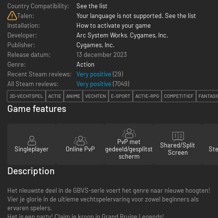
Country Compatibility:
See the list
Talen:
Your language is not supported. See the list
Installation:
How to activate your game
Developer:
Arc System Works
,
Cygames, Inc.
Publisher:
Cygames, Inc.
Release datum:
13 december 2023
Genre:
Action
Recent Steam reviews:
Very positive
(29)
All Steam reviews:
Very positive
(
7049
)
2D-VECHTSPEL
ACTIE
ANIME
VECHTEN
E-SPORT
ACTIE-RPG
COMPETITIEF
FANTASI
Game features
PvP met
Shared/Split
Singleplayer
Online PvP
gedeeld/gesplitst
St
Screen
scherm
Description
Het nieuwste deel in de GBVS-serie voert het genre naar nieuwe hoogten!
Vier je glorie in de ultieme vechtspelervaring voor zowel beginners als
ervaren spelers.
Het is een party! Claim je kroon in Grand Bruise Legends!