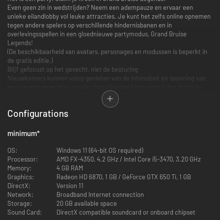
Even geen zin in wedstrijden? Neem een adempauze en ervaar een
unieke eilandlobby vol leuke attracties. Je kunt het zelfs online opnemen
tegen andere spelers op verschillende hindernisbanen en in
overlevingsspellen in een gloednieuwe partymodus, Grand Bruise
Legends!
(De beschikbaarheid van avatars, personages en modussen is beperkt in
de gratis editie.)
Blijf gefocust op het gevecht, niet de besturing
Nieuwkomers kunnen volop genieten van de intensiteit en spanning van
een-op-een gevechten zonder ingewikkelde besturing uit het hoofd te
leren. Eenvoudige invoer kan worden gebruikt om vaardigheden uit te
voeren met één druk op de knop!
Configurations
Een boeiende verhaalcampagne wacht
Ga op reis door de uitgestrekte lucht van Granblue Fantasy en stort je in
een episch avontuur terwijl je de basis van de gameplay onder de knie
minimum
*
krijgt. Naarmate je meer missies aanneemt in deze op actie-RPG's
geïnspireerde ervaring, wordt je steeds sterker.
OS:
Windows 11 (64-bit OS required)
Personaliseer de ervaring op elk niveau
Processor:
AMD FX-4350, 4.2 GHz / Intel Core i5-3470, 3.20 GHz
Druk jezelf uit en toon je liefde voor je favoriete Granblue-personages
Memory:
4 GB RAM
met verschillende personagekleuren, wapenskins, lobby-avatars en zelfs
Graphics:
Radeon HD 6870, 1 GB / GeForce GTX 650 Ti, 1 GB
een selecteerbaar partnerpersonage om je aan te moedigen en advies te
DirectX:
Version 11
geven!
Network:
Broadband Internet connection
Wees creatief met de Digital Figure Studio
Storage:
20 GB available space
De enige beperking is je verbeelding. Bouw originele diorama's met een
Sound Card:
DirectX compatible soundcard or onboard chipset
enorme verzameling 3D-modellen van hoge kwaliteit uit de Granblue