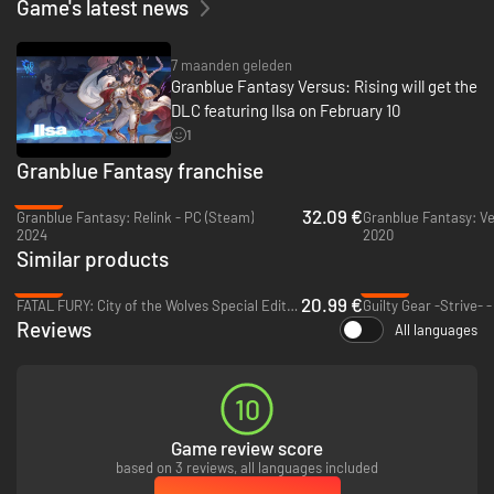
Game's latest news
Fantasy Versus-serie!
7 maanden geleden
Granblue Fantasy Versus: Rising will get the
DLC featuring Ilsa on February 10
1
Granblue Fantasy franchise
-20%
32.09 €
Granblue Fantasy: Relink - PC (Steam)
Granblue Fantasy: Ve
2024
2020
Similar products
-65%
-69%
20.99 €
FATAL FURY: City of the Wolves Special Edition - PC (Steam)
Guilty Gear -Strive- 
Reviews
All languages
10
Game review score
based on 3 reviews, all languages included