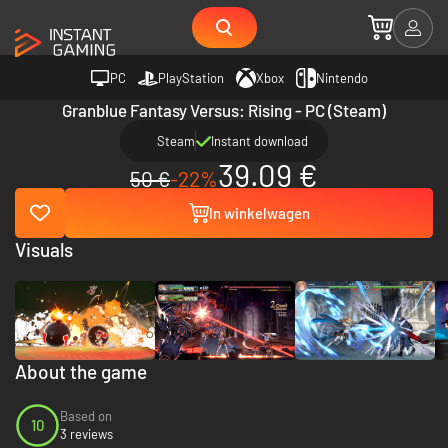
PC
PlayStation
Xbox
Nintendo
Granblue Fantasy Versus: Rising - PC (Steam)
Steam
Instant download
39.09 €
50 €
-22%
In winkelwagen
Visuals
About the game
Based on
10
3 reviews