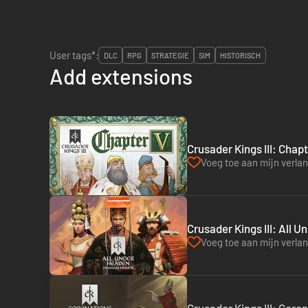
User tags*:
DLC
RPG
STRATEGIE
SIM
HISTORISCH
Add extensions
Crusader Kings III: Chap
Voeg toe aan mijn verlang
Crusader Kings III: All 
Voeg toe aan mijn verlang