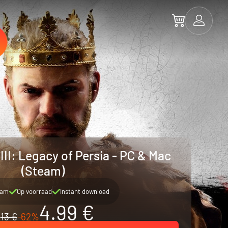
III: Legacy of Persia - PC & Mac
(Steam)
eam
Op voorraad
Instant download
4.99 €
13 €
-62%