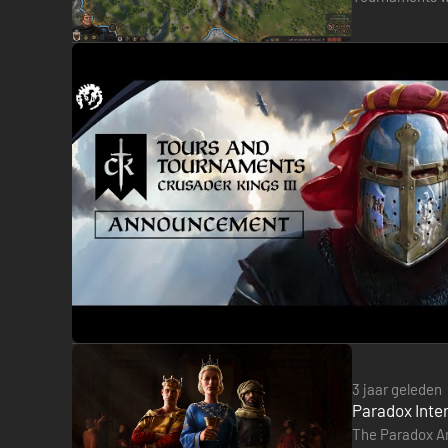
de bescherming van de grensgebieden.
This additiona
Veranderingen voor Iraanse culturen: nieuwe Iraanse trad
3 jaar geleden
Paradox Inte
The Paradox An