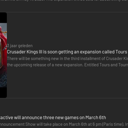
l…
3 jaar geleden
Crusader Kings III is soon getting an expansion called Tou
There will be something new in the third installment of Crusader K
the upcoming release of a new expansion. Entitled Tours and Tournam
across the kingdom. It will also be possible to take part…
ities zoals innovatieve hofgeleerden, unieke krijgsmannen en machtig
ractive will announce three new games on March 6th
nouncement Show will take place on March 6th at 6 pm (Paris time). In 