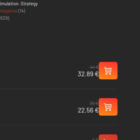
imulation
,
Strategy
 negative
(14)
(
629
)
44 €
32.89 €
30 €
22.56 €
5 €