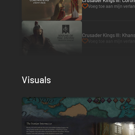
Crusader Kings III: Coro
Voeg toe aan mijn verlang
Crusader Kings III: Khan
Voeg toe aan mijn verlang
Visuals