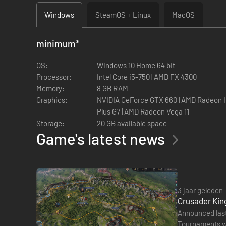
Windows
SteamOS + Linux
MacOS
Het Iraanse intermezzo: het kalifaat van de Abbasiden loop
nieuw rijk op, onderwerp je het wankelende kalifaat voor je 
minimum
*
OS:
Windows 10 Home 64 bit
Processor:
Intel Core i5-750 | AMD FX 4300
Memory:
8 GB RAM
Graphics:
NVIDIA GeForce GTX 660 | AMD Radeon HD 7
Plus G7 | AMD Radeon Vega 11
Storage:
20 GB available space
Game's latest news
3 jaar geleden
Crusader King
Announced last
Meer historische sfeerelementen: nieuwe beslissingen, inte
Tournaments wil