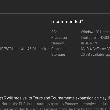
t op z'n einde en vastberaden Iraanse heersers zijn uit op onafhankeli
eigen bestwil, of blaas je het kalifaat nieuw leven in om de orde te her
recommended
*
OS:
Windows 10 Home 6
Processor:
Intel Core i5-8400
Memory:
16 GB RAM
870 | Intel Arc A310 | Intel Iris
Graphics:
NVIDIA GeForce GT
Storage:
20 GB available s
s 3 will receive its Tours and Tournaments expansion on May 1
 March, the DLC for the strategy game by Paradox Interactive has just 
racties en gebouwen voor heersers in de Perzische regio, plus special
l arrive on May 11, 2023. The expansion will be sold for about thirty eur