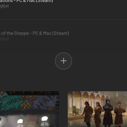
nations - PC & Mac (Steam)
lijst
s of the Steppe - PC & Mac (Steam)
lijst