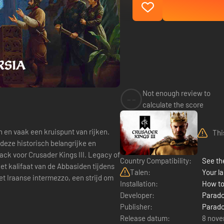
Not enough review to
--
calculate the score
en en vaak een kruispunt van rijken.
Thi
 deze historisch belangrijke en
ack voor Crusader Kings III. Legacy of
Country Compatibility:
See the
het kalifaat van de Abbasiden tijdens
Talen:
Your la
et Iraanse intermezzo, een strijd om
Installation:
How to
Developer:
Parado
Publisher:
Parado
Release datum:
8 nove