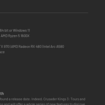
jkheid en een nieuwe toekomst voor de regio. Bouw jij een
stellen in het gebied?
4 bit or Windows 11
 | AMD Ryzen 5 1600X
X 970 | AMD Radeon RX 480 | Intel Arc A580
pace
1th
found a release date. Indeed, Crusader Kings 3: Tours and
e content die draait om het belang van clanleiderschap en
os and will offer a whole series of new features to discover.