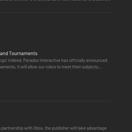
rs and Tournaments
ings! Indeed, Paradox Interactive has officially announced
ents, it will allow our rulers to meet their subjects
e nieuwe gebouwen om dorre landen lucratief te maken.
partnership with Xbox, the publisher will take advantage