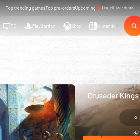
Dagelijkse deals
Top trending games
Top pre-orders
Upcoming
PC
PlayStation
Xbox
Nintendo
Crusader Kings 
St