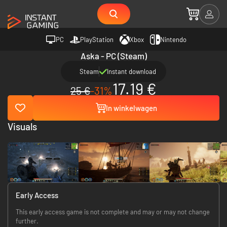
PC
PlayStation
Xbox
Nintendo
Aska - PC (Steam)
Steam
Instant download
17.19 €
25 €
-31%
In winkelwagen
Visuals
Early Access
This early access game is not complete and may or may not change
further.