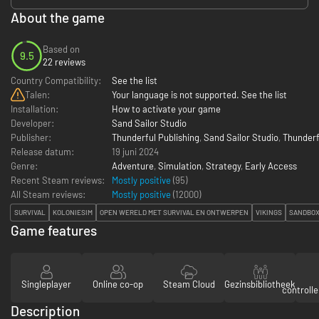
About the game
Based on
9.5
22 reviews
Country Compatibility:
See the list
Talen:
Your language is not supported. See the list
Installation:
How to activate your game
Developer:
Sand Sailor Studio
Publisher:
Thunderful Publishing
,
Sand Sailor Studio
,
Thunderf
Release datum:
19 juni 2024
Genre:
Adventure
,
Simulation
,
Strategy
,
Early Access
Recent Steam reviews:
Mostly positive
(95)
All Steam reviews:
Mostly positive
(
12000
)
SURVIVAL
KOLONIESIM
OPEN WERELD MET SURVIVAL EN ONTWERPEN
VIKINGS
SANDBO
Game features
Singleplayer
Online co-op
Steam Cloud
Gezinsbibliotheek
controll
Description