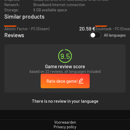
Pas gebouwen aan met functioneel meubilair en allerlei decoratieve
Network:
Broadband Internet connection
items
Storage:
6 GB available space
Similar products
-39%
-47%
20.59 €
Abiotic Factor - PC (Steam)
Soulmask - PC (Stea
Reviews
All languages
9.5
Game review score
based on 22 reviews, all languages included
Rate deze game!
There is no review in your language
Voorwaarden
Privacy policy