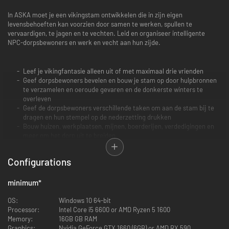
In ASKA moet je een vikingstam ontwikkelen die in zijn eigen
levensbehoeften kan voorzien door samen te werken, spullen te
vervaardigen, te jagen en te vechten. Leid en organiseer intelligente
NPC-dorpsbewoners en werk en vecht aan hun zijde.
Leef je vikingfantasie alleen uit of met maximaal drie vrienden
Geef dorpsbewoners bevelen en bouw je stam op door hulpbronnen
te verzamelen en oeroude gevaren en de donkerste winters te
overleven
Geef de dorpsbewoners verschillende taken om aan de stam bij te
dragen en hun stempel op de nederzetting drukken
Bouw huizen, werkplaatsen, mijnen, boerderijen, verdedigingen en
meer om het dorp uit te breiden
Ontdek verborgen grotten en ga op verkenning uit om meer
waardevolle hulpbronnen te verzamelen
Configurations
Verken een fantastische wereld vol geheimen, opmerkelijke locaties
en bedreigingen, die volledig procedureel gegenereerd is waardoor
elke sessie dynamisch en verfrissend is
minimum
*
Krijg te kampen met een realistisch en dynamisch weersysteem in
de gehele wereld, waarbij je prioriteiten om te overleven veranderen
OS:
Windows 10 64-bit
op basis van het seizoen
Processor:
Intel Core i5 6600 or AMD Ryzen 5 1600
Ga de strijd aan met allerlei mythische vijanden in spannende, op
Memory:
16GB GB RAM
vaardigheden gebaseerde gevechten
Graphics:
Nvidia GeForce GTX 1660 (6GB) or AMD RX 590