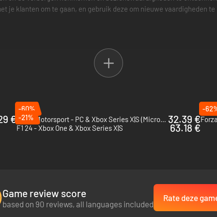
met je klanten om te gaan, en gebruik deze om nieuwe vaardigheden te 
gen en voetgangers
n (ongelukken, wegwerkzaamheden, parades, enz.)
nrijdingen te voorkomen
-60%
-62
n en tank of laad je voertuig op, of laat het onderhouden wanneer dat
29 €
-21%
32.39 €
Forza Motorsport - PC & Xbox Series X|S (Microsoft Store)
63.18 €
F1 24 - Xbox One & Xbox Series X|S
 eigen auto's, buurten en tijdvakken
Game review score
Rate deze gam
based on 90 reviews, all languages included