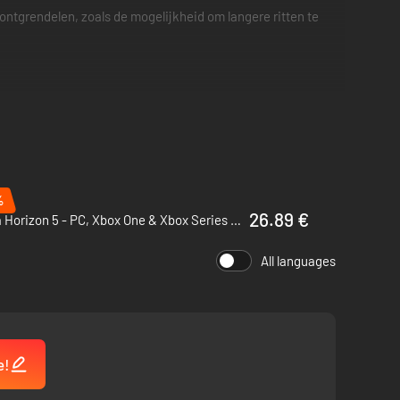
ontgrendelen, zoals de mogelijkheid om langere ritten te
%
 nodig is
26.89 €
Forza Horizon 5 - PC, Xbox One & Xbox Series X|S (Microsoft Store)
All languages
e!