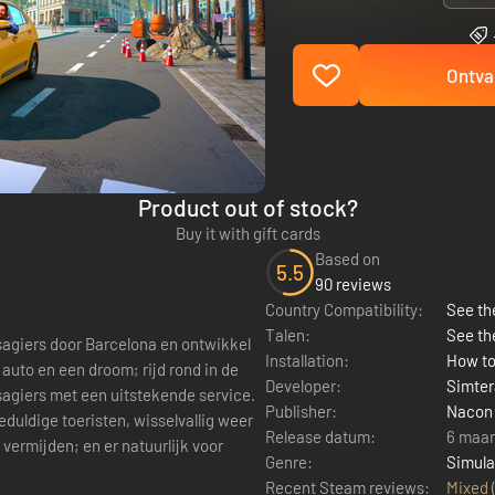
Ontva
Product out of stock?
Buy it with gift cards
Based on
5.5
90 reviews
Country Compatibility:
See the
Talen:
See th
assagiers door Barcelona en ontwikkel
Installation:
How to
auto en een droom; rijd rond in de
Developer:
Simter
agiers met een uitstekende service.
Publisher:
Nacon
duldige toeristen, wisselvallig weer
Release datum:
6 maar
 vermijden; en er natuurlijk voor
Genre:
Simula
Recent Steam reviews:
Mixed