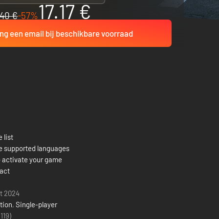
17.17 €
40 €
-57%
ng een email bij beschikbare voorraad
 list
e supported languages
 activate your game
act
t 2024
tion
,
Single-player
(119)