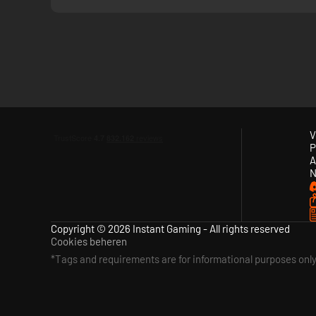
Als je graag wordt uitgedaagd, kun je speciale missies aa
• Rijd zo snel mogelijk (zonder snelheidsboetes)
• Overtreed geen verkeersregels
HOUD UW KLANTEN TEVREDEN
• Voldoe aan de verzoeken van passagiers: maak een praatj
• Lever een uitstekende service om fooien en geweldige b
V
P
PERSONALISEER JE AUTO'S
A
N
• Selecteer je rijstijl en automodellen, zoals elektrische 
• Personaliseer je auto's: afmeting, kleur, bestuurdersplaat
• Verbeter je voertuigen met je winst en ervaring!
Copyright © 2026 Instant Gaming - All rights reserved
Cookies beheren
*Tags and requirements are for informational purposes onl