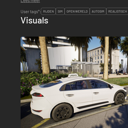
Lees meer
User tags*:
RIJDEN
SIM
OPEN WERELD
AUTOSIM
REALISTISCH
Visuals