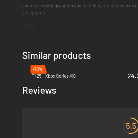
• Verdien ervaringspunten door te rijden, te verkennen en 
accepteren
RIJDEN
• Haal klanten op en breng ze naar hun bestemming
• Volg de verkeersregels en vermijd botsingen met voertui
Similar products
• Wijzig je route op basis van willekeurige gebeurtenisse
• Vergroot je remafstand wanneer het wegdek nat is om aa
-70%
• Houd de waarschuwingslampjes op je dashboard in de gate
24.
F1 25 - Xbox Series X|S
JE ONDERNEMING BEHEREN
Reviews
• Koop nieuwe auto's met de winst van je ritten
• Huur personeel in op basis van hun profiel en geef ze hun
• Maak de juiste keuzes om je winst te maximaliseren!
5.5
DAAG JEZELF UIT