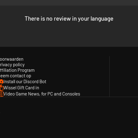
ngaan in twee categorieën:
There is no review in your language
e, verander het radiostation, open het raam, enz.
eoordelingen te ontvangen
oorwaarden
rivacy policy
ffiliation Program
eem contact op
auto's of benzineauto's en automatische, semiautomatische of handmatig
Install our Discord Bot
s, velgen, accessoires, enz.
Wissel Gift Card in
Video Game News, for PC and Consoles
y