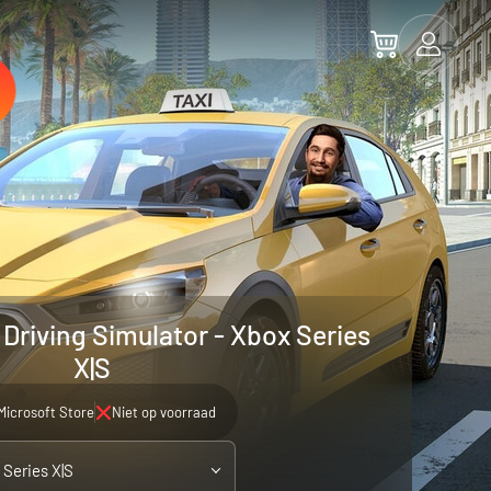
y Driving Simulator - Xbox Series
X|S
Microsoft Store
Niet op voorraad
 Series X|S