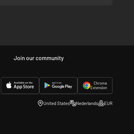
Join our community
e versnelling
Chrome
Extension
United States
Nederlands
EUR