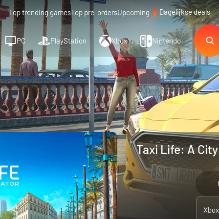
Dagelijkse deals
Top trending games
Top pre-orders
Upcoming
PC
PlayStation
Xbox
Nintendo
Taxi Life: A Cit
Xbox