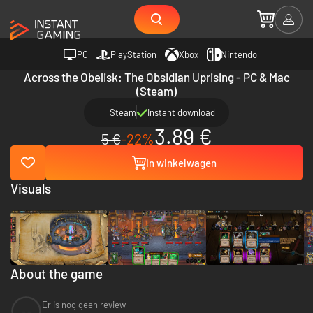
PC
PlayStation
Xbox
Nintendo
Across the Obelisk: The Obsidian Uprising - PC & Mac
(Steam)
Steam
Instant download
3.89 €
5 €
-22%
In winkelwagen
Visuals
About the game
Er is nog geen review
--