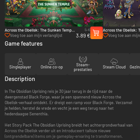
5 €
Across the Obelisk: The Sunken Temple
Across the Obelisk: T
3.89 €
- PC & Mac (Steam)
Queen - PC & Mac (S
Voeg toe aan mijn verlanglijst
Voeg toe aan mijn 
Game features
Steam-
Singleplayer
Online co-op
Steam Cloud
Gezin
prestaties
Description
In The Obsidian Uprising reis je 30 jaar terug in de tijd naar de
dwergenstad Black Forge, waar je een spannend nieuw Across the
Obelisk-verhaal ontdekt. Er dreigt een ramp voor Black Forge. Verzamel
je helden, herstel de vrede en vecht je een weg terug naar het
hedendaagse Senenthia.
Het Story Pack The Obsidian Uprising breidt het achtergrondverhaal van
Across the Obelisk verder uit en introduceert talloze nieuwe
(ontgrendelbare) items om je gameplay-ervaring te transformeren.