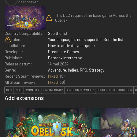
geschreven
This DLC requires the base game Across the
Obelisk
Country Compatibility:
See the list
Talen:
Your language is not supported. See the list
Installation:
How to activate your game
Developer:
Dreamsite Games
Publisher:
Paradox Interactive
Release datum:
14 mei 2024
Genre:
Adventure
,
Indies
,
RPG
,
Strategy
Recent Steam reviews:
Mixed
(15)
All Steam reviews:
Mixed
(
36
)
DLC
INDIE
AVONTUUR
ONLINECO-OP
DUNGEON CRAWLER
ROGUELIKE DECKBUILDER
K
Add extensions