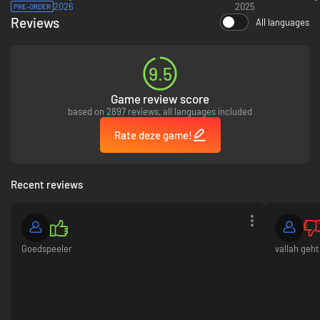
2026
2025
PRE-ORDER
Reviews
All languages
9.5
Game review score
based on 2897 reviews, all languages included
Rate deze game!
Recent reviews
Goedspeeler
vallah geht