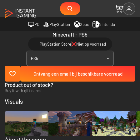
PC
PlayStation
Xbox
Nintendo
Minecraft - PS5
PlayStation Store
Niet op voorraad
PS5
Ontvang een email bij beschikbare voorraad
Product out of stock?
Buy it with gift cards
Visuals
About the game