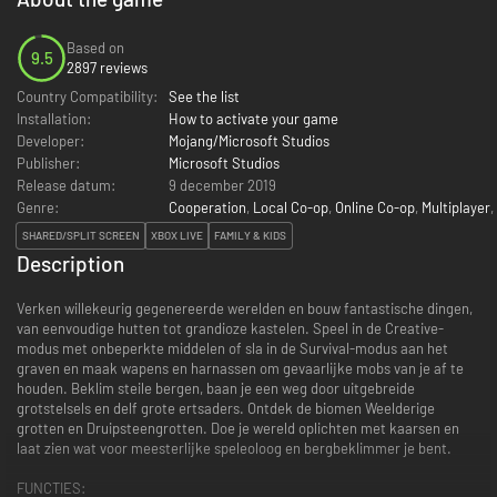
Based on
9.5
2897 reviews
Country Compatibility:
See the list
Installation:
How to activate your game
Developer:
Mojang/Microsoft Studios
Publisher:
Microsoft Studios
Release datum:
9 december 2019
Genre:
Cooperation
,
Local Co-op
,
Online Co-op
,
Multiplayer
,
SHARED/SPLIT SCREEN
XBOX LIVE
FAMILY & KIDS
Description
Verken willekeurig gegenereerde werelden en bouw fantastische dingen,
van eenvoudige hutten tot grandioze kastelen. Speel in de Creative-
modus met onbeperkte middelen of sla in de Survival-modus aan het
graven en maak wapens en harnassen om gevaarlijke mobs van je af te
houden. Beklim steile bergen, baan je een weg door uitgebreide
grotstelsels en delf grote ertsaders. Ontdek de biomen Weelderige
grotten en Druipsteengrotten. Doe je wereld oplichten met kaarsen en
laat zien wat voor meesterlijke speleoloog en bergbeklimmer je bent.
FUNCTIES: