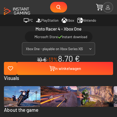
PC
PlayStation
Xbox
Nintendo
Moto Racer 4 - Xbox One
Microsoft Store
Instant download
Xbox One - playable on Xbox Series X|S
8.70 €
10 €
-13%
In winkelwagen
Visuals
About the game