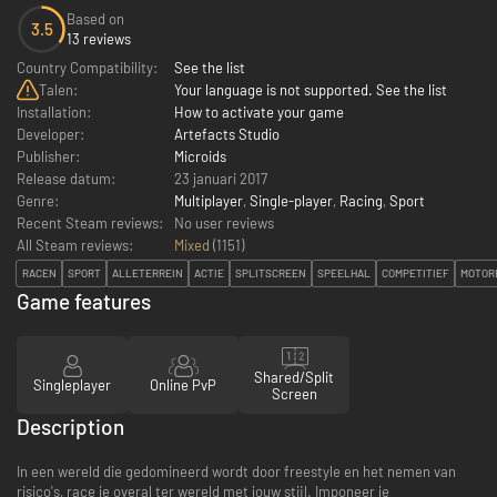
Based on
3.5
13 reviews
Country Compatibility:
See the list
Talen:
Your language is not supported. See the list
Installation:
How to activate your game
Developer:
Artefacts Studio
Publisher:
Microids
Release datum:
23 januari 2017
Genre:
Multiplayer
,
Single-player
,
Racing
,
Sport
Recent Steam reviews:
No user reviews
All Steam reviews:
Mixed
(
1151
)
RACEN
SPORT
ALLETERREIN
ACTIE
SPLITSCREEN
SPEELHAL
COMPETITIEF
MOTOR
Game features
Shared/Split
Singleplayer
Online PvP
Screen
Description
In een wereld die gedomineerd wordt door freestyle en het nemen van
risico's, race je overal ter wereld met jouw stijl. Imponeer je