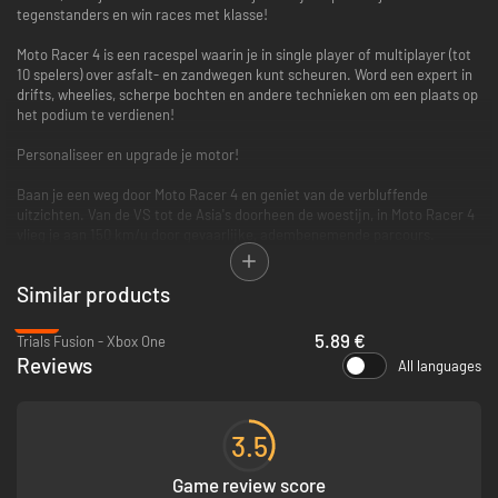
tegenstanders en win races met klasse!
Moto Racer 4 is een racespel waarin je in single player of multiplayer (tot
10 spelers) over asfalt- en zandwegen kunt scheuren. Word een expert in
drifts, wheelies, scherpe bochten en andere technieken om een plaats op
het podium te verdienen!
Personaliseer en upgrade je motor!
Baan je een weg door Moto Racer 4 en geniet van de verbluffende
uitzichten. Van de VS tot de Asia's doorheen de woestijn, in Moto Racer 4
vlieg je aan 150 km/u door gevaarlijke, adembenemende parcours.
1 GAME, 2 CATEGORIEËN: ASFALT & ZANDWEGEN
Similar products
NOG MEER UITDAGINGEN:
-71%
In de Progression-modus speel je door het spel en voltooi je uitdagingen
5.89 €
Trials Fusion - Xbox One
om nog meer inhoud vrij te spelen!
Reviews
All languages
INDRUKWEKKENDE, GEVARIEERDE OMGEVINGEN :
Van de Bay Area tot de Asia via de woestijn, wordt de freestyle-koning
door op de meest onwaarschijnlijke parcours het ene trucje na het
3.5
andere te doen.
Game review score