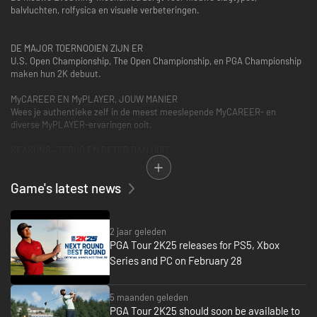
balvluchten, rolfysica en visuele verbeteringen.
DE MAJOR TOERNOOIEN ZIJN ER
U.S. Open Championship, The Open Championship, en PGA Championship
maken hun 2K debuut.
MyCAREER EN MyPLAYER, JOUW MANIER
Wees je authentieke zelf in de meest meeslepende MyCAREER- en
diverse MyPLAYER-ervaringen ooit.
SEASONS—TERUG EN BETER DAN OOIT
Krachttoenames voor progressie van uitrusting, resets van het
klassement, regelmatige contentupdates + meer. Volg je eigen tempo en
Game's latest news
speel door de seizoenen heen, zelfs als er een nieuw seizoen is.
PAK EEN CLUB, PAK EEN VRIEND
Multiplayer-wedstrijdtypen zoals Stroke Play, Match Play, Scramble, en
2 jaar geleden
toernooien. Daag je vrienden cross-platform uit.
PGA Tour 2K25 releases for PS5, Xbox
Series and PC on February 28
ONTDEK JE INNERLIJKE GOLFBAANARCHITECT
Creëer je droombaan met nieuwe objecten, camera's en meer in Course
Designer.
5 maanden geleden
PGA Tour 2K25 should soon be available to
Boek nu je tee time.