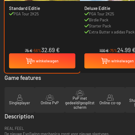
Standard Editie
Deluxe Editie
PGA Tour 2K25
PGA Tour 2K25
Birdie Pack
Starter Pack
Extra Butter x adidas Pack
32.69 €
24.99 
75 €
-56%
100 €
-75%
In winkelwagen
In winkelwagen
Game features
PvP met
Sha
Singleplayer
Online PvP
gedeeld/gesplitst
Online co-op
scherm
Description
REAL FEEL
De nieuwe EvoSwing-mechanica zorgt voor nieuwe slagtypes,