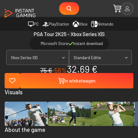
PC
PlayStation
Xbox
Nintendo
PGA Tour 2K25 - Xbox Series X|S
Microsoft Store
Instant download
Xbox Series X|S
Standard Editie
32.69 €
75 €
-56%
In winkelwagen
Visuals
About the game