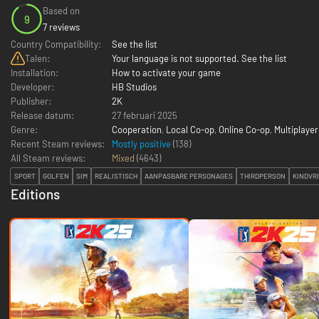
Based on
9
7 reviews
Country Compatibility:
See the list
Talen:
Your language is not supported. See the list
Installation:
How to activate your game
Developer:
HB Studios
Publisher:
2K
Release datum:
27 februari 2025
Genre:
Cooperation
,
Local Co-op
,
Online Co-op
,
Multiplayer
Recent Steam reviews:
Mostly positive
(138)
All Steam reviews:
Mixed
(
4643
)
SPORT
GOLFEN
SIM
REALISTISCH
AANPASBARE PERSONAGES
THIRDPERSON
KINDVR
Editions