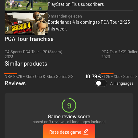
PlayStation Plus subscribers
9 maanden geleden
Borderlands 4 is coming to PGA Tour 2K25
this week
PGA Tour franchise
EA Sports PGA Tour - PC (Steam)
PGA Tour 2K21 Baller
2023
2020
Similar products
-87%
-70%
10.79 €
NBA 2K26 - Xbox One & Xbox Series X|S
F1 25 - Xbox Series X
Reviews
All languages
9
Game review score
based on 7 reviews, all languages included
Rate deze game!