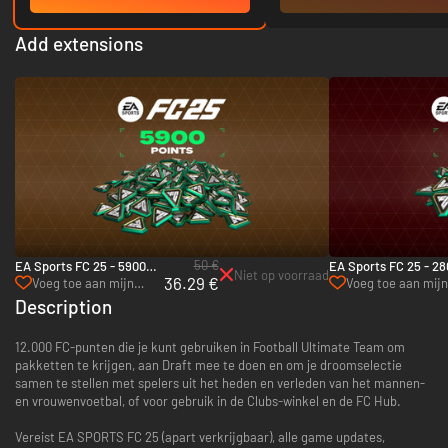
Add extensions
50 €
EA Sports FC 25 - 5900
EA Sports FC 25 - 28
Niet op voorraad
36.29 €
FC-punten (EA App)
FC-punten (EA App)
Voeg toe aan mijn
Voeg toe aan mijn
verlanglijst
verlanglijst
Description
12.000 FC-punten die je kunt gebruiken in Football Ultimate Team om
pakketten te krijgen, aan Draft mee te doen en om je droomselectie
samen te stellen met spelers uit het heden en verleden van het mannen-
en vrouwenvoetbal, of voor gebruik in de Clubs-winkel en de FC Hub.
Vereist EA SPORTS FC 25 (apart verkrijgbaar), alle game updates,