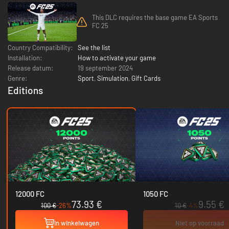
This DLC requires the base game EA Sports
FC 25
Country Compatibility:
See the list
Installation:
How to activate your game
Release datum:
19 september 2024
Genre:
Sport
,
Simulation
,
Gift Cards
Editions
12000 FC
1050 FC
73.93 €
9.55 €
100 €
-26%
10 €
-4%
In winkelwagen
Niet op voorraad