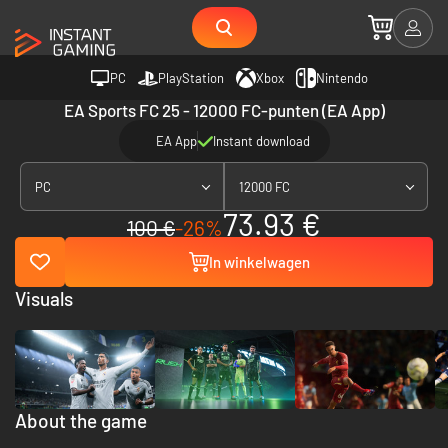
PC
PlayStation
Xbox
Nintendo
EA Sports FC 25 - 12000 FC-punten (EA App)
EA App
Instant download
PC
12000 FC
73.93 €
100 €
-26%
In winkelwagen
Visuals
About the game