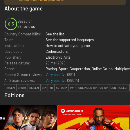
About the game
Based on
8.5
52 reviews
Country Compatibility:
See the list
Talen:
See the supported languages
Installation:
How to activate your game
Developer:
Codemasters
Publisher:
Electronic Arts
Release datum:
29 mei 2025
Genre:
Racing
,
Sport
,
Cooperation
,
Online Co-op
,
Multiplay
Recent Steam reviews:
Very positive
(891)
All Steam reviews:
Very positive
(
28014
)
RACEN
SPORT
RIJDEN
SIM
VR
AUTOSIM
PVP
ONLINECO-OP
CO-OP
CONTROLLER
Editions