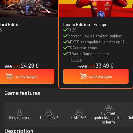
ard Editie
Iconic Edition - Europe
25
F1 25
Iconisch Lewis Hamilton-pakket
APXGP-teampakket (eindigt op 11
juli)*
F3 Coureur-Icons
F1 World Bumper-pakket
1 more
24.29 €
33.49 €
80 €
-70%
100 €
-67%
In winkelwagen
In winkelwagen
Game features
PvP met
Singleplayer
Online PvP
LAN PvP
gedeeld/gesplitst
Onl
scherm
Description