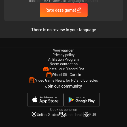
based on 52 reviews, all languages included
Dit spel bevat optionele in-game aankopen van virtuele valuta waarmee je
virtuele in-game items kunt kopen.
Rate deze game!
*Deze actie loopt tot 11 juli 2025 15:00 UTC. Vereist F1 25 (apart
verkrijgbaar), EA-account, internetverbinding en alle game updates. Er
gelden speciale voorwaarden en beperkingen. Zie ea.com/games/f1/f1-
There is no review in your language
25/game-disclaimers voor meer informatie.
Er zijn bepaalde voorwaarden en beperkingen van toepassing. Zie
ea.com/games/f1/f1-25/game-disclaimers voor meer informatie.
Voorwaarden
F1 25 Game - an official product of the FIA FORMULA ONE WORLD
Privacy policy
Affiliation Program
CHAMPIONSHIP. © 2025 Electronic Arts Inc. EA SPORTS and
Neem contact op
Codemasters are trademarks of Electronic Arts Inc.
Install our Discord Bot
Wissel Gift Card in
Video Game News, for PC and Consoles
Join our community
Cookies beheren
United States
Nederlands
EUR