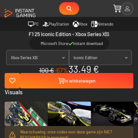
PC
PlayStation
Xbox
Nintendo
F1 25 Iconic Edition - Xbox Series X|S
Microsoft Store
Instant download
Xbox Series X|S
Iconic Edition
33.49 €
100 €
-67%
In winkelwagen
Visuals
Waarschuwing: onze codes voor deze game zijn NIET
BESCHIKBAAR in jouw land!