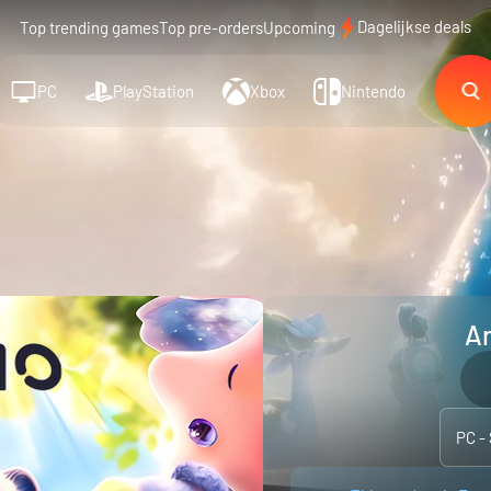
Dagelijkse deals
Top trending games
Top pre-orders
Upcoming
PC
PlayStation
Xbox
Nintendo
An
PC -