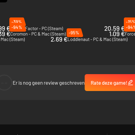
-39%
-15
99 €
-94%
20.59 €
-94
Abiotic Factor - PC (Steam)
Farev
39 €
-95%
1.09 €
Coromon - PC & Mac (Steam)
Force
2.69 €
& Mac (Steam)
Loddlenaut - PC & Mac (Steam)
--
Er is nog geen review geschreven
Rate deze game!