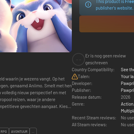
This product is
Free
publisher's website.
Er is nog geen review
--
geschreven
Country Compatibility:
See the
Talen:
Your la
eld waarin je wezens vangt. Op het
Developer:
Pawpri
 tegen, genaamd Aniimo. Smelt met hen
Publisher:
Pawpri
 volledig nieuw perspectief en met
Release datum:
2026
opool reizen, waar je andere
Genre:
Action
mpetitieve gevechten aangaat. Kies
Multipl
Recent Steam reviews:
No use
All Steam reviews:
No use
RPG
AVONTUUR
...