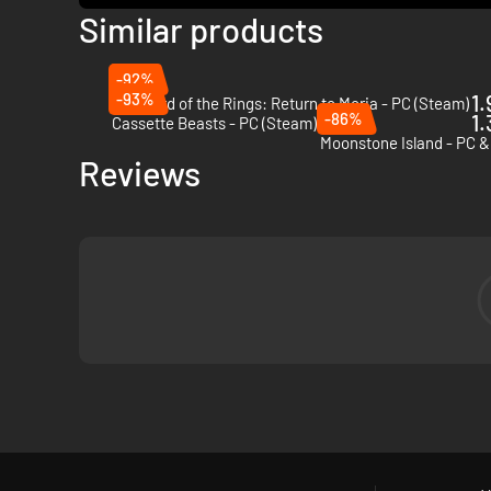
Similar products
-92%
-93%
1.
The Lord of the Rings: Return to Moria - PC (Steam)
-86%
1.
Cassette Beasts - PC (Steam)
Moonstone Island - PC 
Reviews