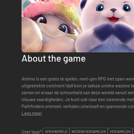
About the game
Aniimo is een gratis te spelen, next-gen RPG met open wer
uitgestrekte continent Idyll kom je talloze unieke wezens
samen en ervaar de schoonheid van deze wereld vanuit een
nieuwe vaardigheden. Je kunt ook naar een zwevende metr
Pathfinders ontmoet, verhalen uitwisselt en spannende co
je Aniimo en begin aan een epische reis vol ver...
Lees meer
User tags*:
OPEN WERELD
WEZENS VERZAMELEN
VERZAMELEN