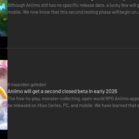
Although Aniimo still has no specific release date, a lucky few will 
mobile. We now know that this second testing phase will begin on 
website. A new trailer has been released to accompany…
8 maanden geleden
Aniimo will get a second closed beta in early 2026
The free-to-play, monster-collecting, open-world RPG Aniimo appe
be released on Xbox Series, PC, and mobile. We have learned that a
platforms. You can register to take part on it directly on…