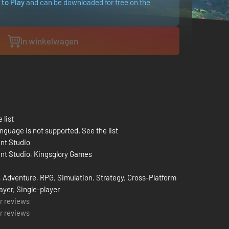
 to Play
and can be downloaded for free on the
In winkelwagen
 list
nguage is not supported. See the list
nt Studio
nt Studio
,
Kingsglory Games
,
Adventure
,
RPG
,
Simulation
,
Strategy
,
Cross-Platform
ayer
,
Single-player
r reviews
r reviews