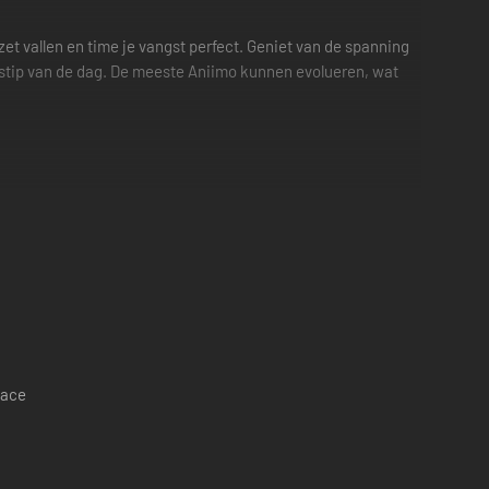
et vallen en time je vangst perfect. Geniet van de spanning
dstip van de dag. De meeste Aniimo kunnen evolueren, wat
en van de Aniimo om puzzels op te lossen, gevechten te
 en voor de Aniimo om hun volledige potentieel te bereiken.
... je kunt overal komen.
pace
st” kun je op elk moment met een team van 3 spelers