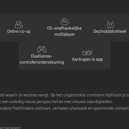
OS-onafhankelijke
Online co-op
Gezinsbibliotheek
multiplayer
DualSense-
Aankopen in app
controllerondersteuning
eld waarin je wezens vangt. Op het uitgestrekte continent Idyll kom j
 een volledig nieuw perspectief en met nieuwe vaardigheden.
andere Pathfinders ontmoet, verhalen uitwisselt en spannende competi
 verzamelen!