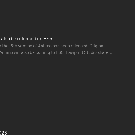
en instant!
waar je andere spelers kunt ontmoeten en met hen kunt
rij inrichten met Aniimo om het hele Homeland om te
 also be released on PS5
 the PS5 version of Aniimo has been released. Original
 Aniimo will also be coming to PS5. Pawprint Studio shared
2026