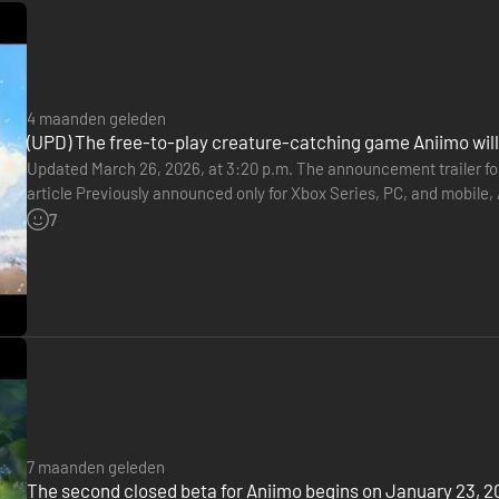
 vecht of gewoon snel sterker wilt worden, hier is elke uitdaging echt 
ekte continent Idyll, geparkeerd op een camping in deze open wereld, 
4 maanden geleden
 camper, kun je gewassen planten, decoraties bouwen en je ruimte v
(UPD) The free-to-play creature-catching game Aniimo will
js.
Updated March 26, 2026, at 3:20 p.m. The announcement trailer for
article Previously announced only for Xbox Series, PC, and mobile,
the news and has posted the game’s page on the PlayStation…
7
7 maanden geleden
The second closed beta for Aniimo begins on January 23, 