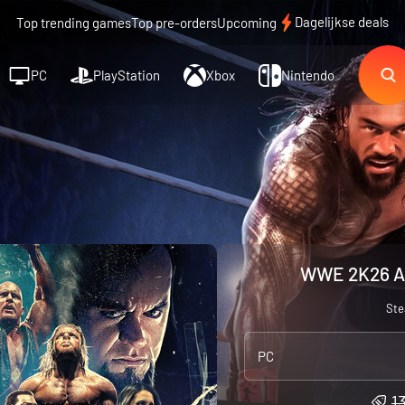
Dagelijkse deals
Top trending games
Top pre-orders
Upcoming
PC
PlayStation
Xbox
Nintendo
WWE 2K26 Att
St
PC
1