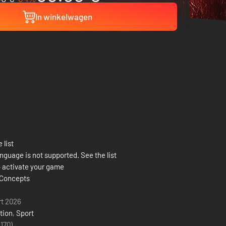
In winkelwagen
 list
nguage is not supported. See the list
 activate your game
 Concepts
rt 2026
tion
,
Sport
(170)