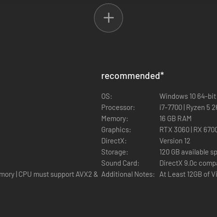
terste uit je WWE-fandom. Ervaar de meest uitgebreide gameplay ooit m
recommended
*
OS:
Windows 10 64-bit
nis van de franchise, met 400+ speelbare WWE supersterren en legende
Processor:
i7-7700 | Ryzen 5 
Memory:
16 GB RAM
Graphics:
RTX 3060 | RX 670
DirectX:
Version 12
ste rivaliteiten ter wereld in een wereld waar de Voice of the Voiceles
Storage:
120 GB available s
Sound Card:
DirectX 9.0c comp
emory | CPU must support AVX2 &
Additional Notes:
At Least 12GB of 
strijdvormen, inclusief I Quit, Inferno en Dumpster. Plus, breng het 
 in MyFACTION met Quick Swap, een razendsnelle, op teams gebaseerde 