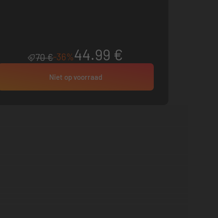
44.99 €
-36%
70 €
Niet op voorraad