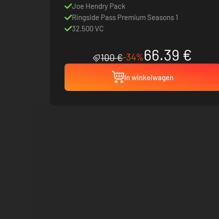
Joe Hendry Pack
Ringside Pass Premium Seasons 1
32.500 VC
66.39 €
-34%
100 €
In winkelwagen