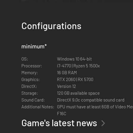
DE SHOW STOPT NOOIT
Configurations
Run 's werelds grootste show op jouw manier en haal het ui
hedendaagse supersterren.
MEER SUPERSTERREN DAN OOIT
minimum
*
OS:
Windows 10 64-bit
Met de meest indrukwekkende line-up ooit in de geschiede
Processor:
i7-4770 | Ryzen 5 1500x
publieksfavorieten als Rey Fénix, Rusev en Blake Monroe.
Memory:
16 GB RAM
2K SHOWCASE
Graphics:
RTX 2060 | RX 5700
DirectX:
Version 12
Herschrijf worstelgeschiedenis en herbeleef CM Punk’s groot
Storage:
120 GB available space
maakt dit de meest persoonlijke Showcase ooit.
Sound Card:
DirectX 9.0c compatible sound card
Additional Notes:
GPU must have at least 6GB of Video M
NIEUWE WEDSTRIJDTYPEN EN MEER
F16C
Game's latest news
Breng de chaos naar iedere hoek van de ring met nieuwe wed
ervaar een geüpdatet progressiesysteem en test je skills