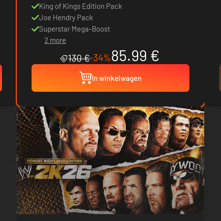
King of Kings Edition Pack
Joe Hendry Pack
Superstar Mega-Boost
2 more
85.99 €
-34%
130 €
In winkelwagen