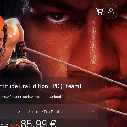
itude Era Edition - PC (Steam)
eam
Op voorraad
Instant download
Attitude Era Edition
85.99 €
30 €
-34%