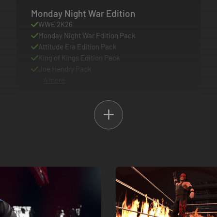
Monday Night War Edition
WWE 2K26
Monday Night War Edition Pack
Attitude Era Edition Pack
King of Kings Edition Pack
Joe Hendry Pack
4 more