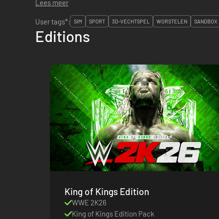
Lees meer
User tags*:
SIM
SPORT
3D-VECHTSPEL
WORSTELEN
SANDBOX
Editions
King of Kings Edition
WWE 2K26
King of Kings Edition Pack