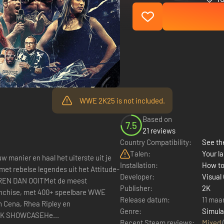
WWE 2K25 is not included.
Based on
7.5
21 reviews
Country Compatibility:
See the
Talen:
Your la
manier en haal het uiterste uit je
Installation:
How to
t rebelse legendes uit het Attitude-
Developer:
Visual
REN DAN OOITMet de meest
Publisher:
2K
ranchise, met 400+ speelbare WWE
Release datum:
11 maa
n Cena, Rhea Ripley en
Genre:
Simula
ieksfavorieten als Rey Fénix, Rusev en Blake Monroe. 2K SHOWCASEHe...
Recent Steam reviews:
Mixed