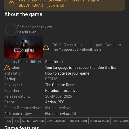
BESCHIKBAAR in jouw land!
About the game
Er is nog geen review
--
geschreven
This DLC requires the base game Vampire:
The Masquerade - Bloodlines 2
Country Compatibility:
See the list
Talen:
Your language is not supported. See the list
Installation:
How to activate your game
Rating:
PEGI 18
Developer:
The Chinese Room
Publisher:
Paradox Interactive
Release datum:
20 oktober 2025
Genre:
Action
,
RPG
Recent Steam reviews:
No user reviews
All Steam reviews:
No user reviews
(
4
)
DLC
RPG
ACTIE
VAMPIER
GEWELDDADIG
FIRSTPERSON
OPEN WERELD
RIJKE VERHA
Game features