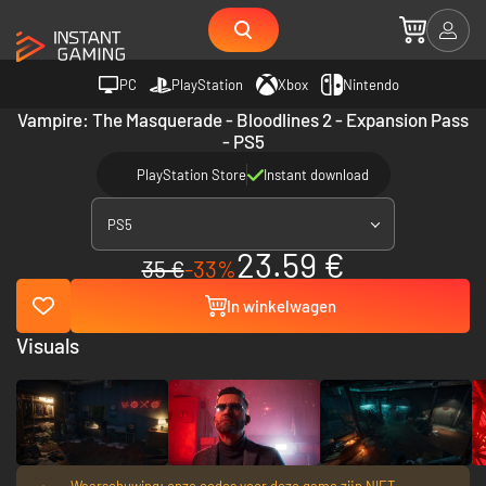
PC
PlayStation
Xbox
Nintendo
Vampire: The Masquerade - Bloodlines 2 - Expansion Pass
- PS5
PlayStation Store
Instant download
PS5
23.59 €
35 €
-33%
In winkelwagen
Visuals
Waarschuwing: onze codes voor deze game zijn NIET