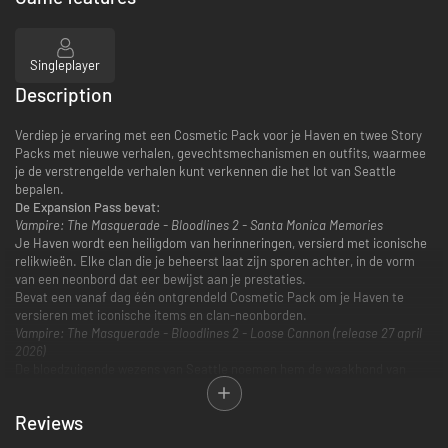
Singleplayer
Description
Verdiep je ervaring met een Cosmetic Pack voor je Haven en twee Story
Packs met nieuwe verhalen, gevechtsmechanismen en outfits, waarmee
je de verstrengelde verhalen kunt verkennen die het lot van Seattle
bepalen.
De Expansion Pass bevat:
Vampire: The Masquerade - Bloodlines 2 - Santa Monica Memories
Je Haven wordt een heiligdom van herinneringen, versierd met iconische
relikwieën. Elke clan die je beheerst laat zijn sporen achter, in de vorm
van een neonbord dat eer bewijst aan je prestaties.
Bevat een vanaf dag één ontgrendeld Cosmetic Pack om je Haven te
versieren met iconische items en clan-neonborden.
Vampire: The Masquerade - Bloodlines 2 - Loose Cannon (release 27 april
2026)
De bloedzuigende wezens van Seattle noemen hem de waakhond van
Prince Campbell.
Wat gebeurt er als de riem die hem in bedwang houdt eindelijk breekt?
Reviews
Ervaar de onderwereld van Seattle vanuit het brute perspectief van
Sheriff Benny in dit Story Pack.