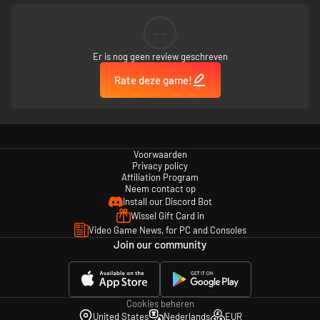
Bevat nieuwe speelbare verhaalcontent, nieuwe gevechtsmechanismen
en een nieuwe Phyre-outfit.
--
Vampire: The Masquerade - Bloodlines 2 - The Flower & the Flame (release
10 juni 2026)
Er is nog geen review geschreven
Haar kunst gaat over de grenzen van het leven, van de on-dood, van bloed
en van de sociale zeden van de Kindred-samenleving. Ze zal een legende
Rate deze game!
worden. Maar elk meesterwerk heeft een doek nodig en er moet veel
werk worden verzet.
Beleef in dit Story Pack Ysabella's duistere, artistieke reis waarin ze haar
magnum opus probeert te creëren.
Bevat nieuwe speelbare verhaalcontent, nieuwe gevechtsmechanismen
en een nieuwe Phyre-outfit.
Voorwaarden
Privacy policy
Affiliation Program
Neem contact op
Install our Discord Bot
Wissel Gift Card in
Video Game News, for PC and Consoles
Join our community
Cookies beheren
United States
Nederlands
EUR