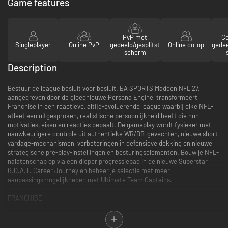
Game features
PvP met
C
Singleplayer
Online PvP
gedeeld/gesplitst
Online co-op
gedee
scherm
Description
Bestuur de league besluit voor besluit. EA SPORTS Madden NFL 27,
aangedreven door de gloednieuwe Persona Engine, transformeert
Franchise in een reactieve, altijd-evoluerende league waarbij elke NFL-
atleet een uitgesproken, realistische persoonlijkheid heeft die hun
motivaties, eisen en reacties bepaalt. De gameplay wordt fysieker met
nauwkeurigere controle uit authentieke WR/DB-gevechten, nieuwe short-
yardage-mechanismen, verbeteringen in defensieve dekking en nieuwe
strategische pre-play-instellingen en besturingselementen. Bouw je NFL-
nalatenschap op via een dieper progressiepad in de nieuwe Superstar
G.O.A.T. Career Journey en beheer je selectie met meer
aanpassingsmogelijkheden met Ultimate Team Captains.
FRANCHISE
De gloednieuwe Persona Engine geeft elke NFL-atleet een uitgesproken
persoonlijkheid die hun motivaties, denkwijze en reacties bepaalt,