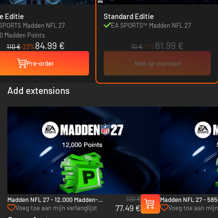
e Editie
Standard Editie
SPORTS Madden NFL 27
EA SPORTS™ Madden NFL 27
0 Madden Points
84.99 €
61.99 €
110 €
-23%
70 €
-11%
Pre-order
Niet op voorraad
Add extensions
100 €
Madden NFL 27 - 12.000 Madden-
Madden NFL 27 - 585
77.49 €
Points - Xbox Series X|S
- Xbox Series X|S
Voeg toe aan mijn verlanglijst
Voeg toe aan mijn 