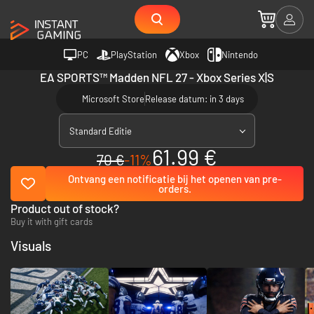
PC
PlayStation
Xbox
Nintendo
EA SPORTS™ Madden NFL 27 - Xbox Series X|S
Microsoft Store
Release datum: in 3 days
Standard Editie
61.99 €
70 €
-11%
Ontvang een notificatie bij het openen van pre-
orders.
Product out of stock?
Buy it with gift cards
Visuals