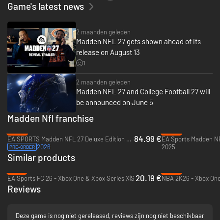
Game's latest news
waardoor je Franchise verandert in een reactieve, voortdurend
evoluerende league die wordt gevormd door elke zet die je doet.
2 maanden geleden
AUTHENTIEKE NFL-PERSOONLIJKHEID
Madden NFL 27 gets shown ahead of its
Elke snap is een gevecht om controle. Gloednieuwe WR/DB-interacties
release on August 13
brengen ware NFL-fysiek naar elke route, met realistische
1
handgevechten, duwen en hefboomwerking die scheiding en dekking
bepalen. Win krappe 50-50-momenten met op timing gebaseerd vangen
2 maanden geleden
en verfijnde betwiste interacties, of neem de leiding in kritieke situaties
Madden NFL 27 and College Football 27 will
met verbeterde short-yardage-mechanismen en plays zoals de 'Tush
be announced on June 5
Push' die wedstrijden beslissen wanneer elke centimeter telt.
Madden Nfl franchise
GAMEPLANNING & AANPASSING
-23%
-29%
84.99 €
EA SPORTS Madden NFL 27 Deluxe Edition + Advanced access - Xbox Series X|S
EA Sports Madden NF
Neem elke beslissing voor en na de snap. Nieuwe spelplanaanpassingen
2026
2025
PRE-ORDER
laten je vooraf configureren hoe je team zich opstelt en reageert, terwijl
Similar products
gestroomlijnde pre-play-besturingselementen elke aanpassing binnen
handbereik brengen. Slimmere receiver-logica houdt plays levend, terwijl
-75%
-89%
geavanceerde dekkingssystemen en 'plaster logic' verdedigingen helpen
20.19 €
EA Sports FC 26 - Xbox One & Xbox Series X|S
NBA 2K26 - Xbox One
zich in realtime aan te passen, waardoor je volledige controle hebt om je
Reviews
strategie bij elke snap uit te voeren.
SUPERSTAR
Deze game is nog niet gereleased, reviews zijn nog niet beschikbaar