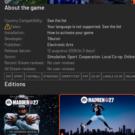
About the game
Country Compatibility:
See the list
Talen:
Your language is not supported. See the list
Installation:
How to activate your game
Developer:
Tiburon
Publisher:
Electronic Arts
Release datum:
12 augustus 2026 (in 3 days)
Genre:
Simulation
,
Sport
,
Cooperation
,
Local Co-op
,
Online
Recent Steam reviews:
No user reviews
All Steam reviews:
No user reviews
SIM
SPORT
FOOTBALL
STRATEGIE
COMPETITIEF
PVP
CO-OP
LOKALE CO-OP
ONLIN
Editions