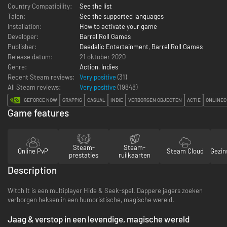
Country Compatibility:
See the list
Talen:
See the supported languages
Installation:
How to activate your game
Developer:
Barrel Roll Games
Publisher:
Daedalic Entertainment
,
Barrel Roll Games
Release datum:
21 oktober 2020
Genre:
Action
,
Indies
Recent Steam reviews:
Very positive
(31)
All Steam reviews:
Very positive
(
19848
)
GEFORCE NOW
GRAPPIG
CASUAL
INDIE
VERBORGEN OBJECTEN
ACTIE
ONLINEC
Game features
Steam-
Steam-
Online PvP
Steam Cloud
Gezin
prestaties
ruilkaarten
Description
Witch It is een multiplayer Hide & Seek-spel. Dappere jagers zoeken
verborgen heksen in een humoristische, magische wereld.
Jaag & verstop in een levendige, magische wereld