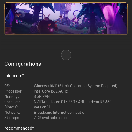
De Witch It-wereld zit vol met nederige dorpjes, ijzige meren en oude
bibliotheken waar je je kunt verschuilen. Elke kaart heeft zijn eigen
Configurations
verhalen en geheimen om in te duiken en te ontdekken!
Zoek als een onverschrokken jager
minimum
*
OS:
Windows 10/11 (64-bit Operating System Required)
Processor:
Intel Core i3, 2.4GHz
Memory:
8 GB RAM
Graphics:
NVIDIA GeForce GTX 960 / AMD Radeon R9 380
DirectX:
Version 11
Network:
Broadband Internet connection
Storage:
7 GB available space
recommended
*