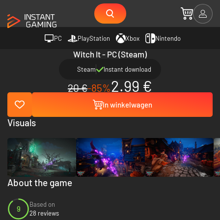
PC
PlayStation
Xbox
Nintendo
Witch It - PC (Steam)
Steam
Instant download
2.99 €
20 €
-85%
In winkelwagen
Visuals
About the game
Based on
9
28 reviews