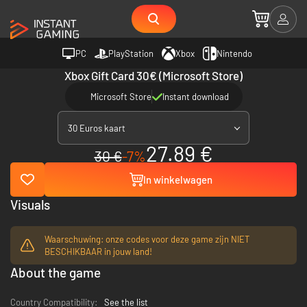
PC
PlayStation
Xbox
Nintendo
Xbox Gift Card 30€ (Microsoft Store)
Microsoft Store
Instant download
30 Euros kaart
27.89 €
30 €
-7%
In winkelwagen
Visuals
Waarschuwing: onze codes voor deze game zijn NIET
BESCHIKBAAR in jouw land!
About the game
Country Compatibility:
See the list