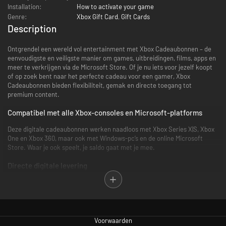
Installation:
How to activate your game
Genre:
Xbox Gift Card
,
Gift Cards
Description
Ontgrendel een wereld vol entertainment met Xbox Cadeaubonnen – de
eenvoudigste en veiligste manier om games, uitbreidingen, films, apps en
meer te verkrijgen via de Microsoft Store. Of je nu iets voor jezelf koopt
of op zoek bent naar het perfecte cadeau voor een gamer, Xbox
Cadeaubonnen bieden flexibiliteit, gemak en directe toegang tot
premium content.
Compatibel met alle Xbox-consoles en Microsoft-platforms
Deze digitale cadeaubonnen werken naadloos met Xbox Series X|S, Xbox
One en Xbox 360, maar ook met Windows-pc’s en de online Microsoft
Store. Waar je ook speelt, je saldo gaat met je mee.
Directe digitale levering
Geen wachttijd of verzending nodig! De activatiecode wordt binnen één
minuut na aankoop direct naar je inbox gestuurd. Snel, veilig en zonder
gedoe – perfect voor last-minute cadeaus of spontane gamesessies.
Veilig betalen zonder creditcard
Voorwaarden