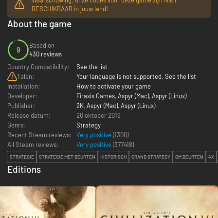
BESCHIKBAAR in jouw land!
About the game
Based on
9
430 reviews
Country Compatibility:
See the list
Talen:
Your language is not supported. See the list
Installation:
How to activate your game
Developer:
Firaxis Games
,
Aspyr (Mac)
,
Aspyr (Linux)
Publisher:
2K
,
Aspyr (Mac)
,
Aspyr (Linux)
Release datum:
20 oktober 2016
Genre:
Strategy
Recent Steam reviews:
Very positive
(1300)
All Steam reviews:
Very positive
(
377418
)
STRATEGIE
STRATEGIE MET BEURTEN
HISTORISCH
GRAND STRATEGY
OM BEURTEN
4X
Editions