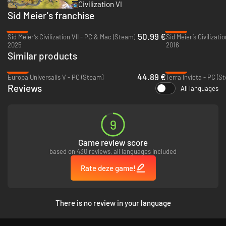
Bouw beter dan je tegenstanders, zet jezelf strategisch neer voor je
Civilization VI
bondgenoten, en word de beste samenleving op aarde.
Sid Meier's franchise
-27%
-93%
50.99 €
Sid Meier’s Civilization VII - PC & Mac (Steam)
Sid Meier’s Civilizat
2025
2016
Similar products
-25%
-59%
44.89 €
Europa Universalis V - PC (Steam)
Terra Invicta - PC (S
Reviews
All languages
9
Game review score
based on 430 reviews, all languages included
Rate deze game!
There is no review in your language
Verhoog de opbrengsten van jouw samenleving, door krachtige
bonussen te ontgrendelen voordat iemand anders het doet. Om zo
snel mogelijk te ontwikkelen, gebruik je jouw eenheden om de