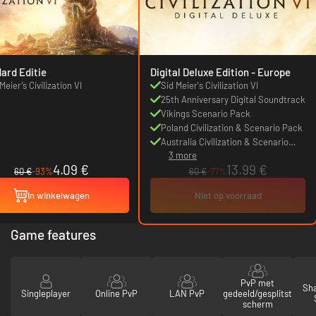
ard Editie
Digital Deluxe Edition - Europe
Meier’s Civilization VI
Sid Meier's Civilization VI
25th Anniversary Digital Soundtrack
Vikings Scenario Pack
Poland Civilization & Scenario Pack
Australia Civilization & Scenario
3 more
Pack
4.09 €
13.99 €
60 €
-93%
60 €
-77%
In winkelwagen
Niet op voorraad
Game features
PvP met
Sha
Singleplayer
Online PvP
LAN PvP
gedeeld/gesplitst
scherm