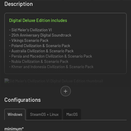
Description
Digital Deluxe Edition includes
- Sid Meier's Civilization VI
- 25th Anniversary Digital Soundtrack
- Vikings Scenario Pack
- Poland Civilization & Scenario Pack
- Australia Civilization & Scenario Pack
- Persia and Macedon Civilization & Scenario Pack
- Nubia Civilization & Scenario Pack
- Khmer and Indonesia Civilization & Scenario Pack
Civilization VI
biedt nieuwe manieren om bezig te zijn met jouw wereld:
Configurations
steden breiden zich fysiek uit over de kaart, actief onderzoek naar
technologie en cultuur ontgrendelt nieuwe potentie, en strijdende leiders
jagen hun eigen plannen na die gebaseerd zijn op hun historische
Windows
SteamOS + Linux
MacOS
kenmerken, terwijl je op weg bent naar een van de vijf manieren om te
winnen in het spel.
minimum
*