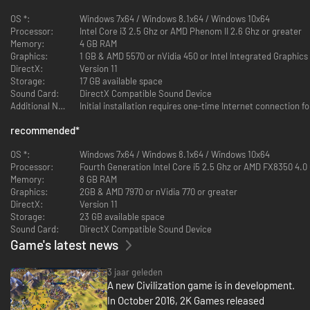
OS *:
Windows 7x64 / Windows 8.1x64 / Windows 10x64
Processor:
Intel Core i3 2.5 Ghz or AMD Phenom II 2.6 Ghz or greater
Memory:
4 GB RAM
Graphics:
1 GB & AMD 5570 or nVidia 450 or Intel Integrated Graphics
DirectX:
Version 11
Storage:
17 GB available space
Sound Card:
DirectX Compatible Sound Device
Additional Notes:
recommended
*
OS *:
Windows 7x64 / Windows 8.1x64 / Windows 10x64
Processor:
Fourth Generation Intel Core i5 2.5 Ghz or AMD FX8350 4.0
Memory:
8 GB RAM
Graphics:
2GB & AMD 7970 or nVidia 770 or greater
DirectX:
Version 11
Storage:
23 GB available space
Sound Card:
DirectX Compatible Sound Device
Bekijk hoe de wonderen van jouw rijk zich als nooit tevoren over de
Game's latest news
kaart verspreiden. Elk district, wonder, en elke verbetering is
gebouwd op een eigen hex, waardoor je jouw stad helemaal naar
3 jaar geleden
hartenlust kunt aanpassen.
A new Civilization game is in development.
Van de Commercial Hub tot de Spaceport, elk district komt met
unieke en machtige bonussen. Kies welk district jij wilt bouwen!
In October 2016, 2K Games released