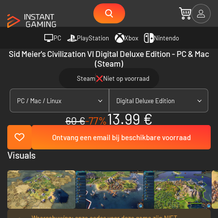
PC
PlayStation
Xbox
Nintendo
Sid Meier's Civilization VI Digital Deluxe Edition - PC & Mac
(Steam)
Steam
Niet op voorraad
PC / Mac / Linux
Digital Deluxe Edition
13.99 €
60 €
-77%
Ontvang een email bij beschikbare voorraad
Visuals
Waarschuwing: onze codes voor deze game zijn NIET