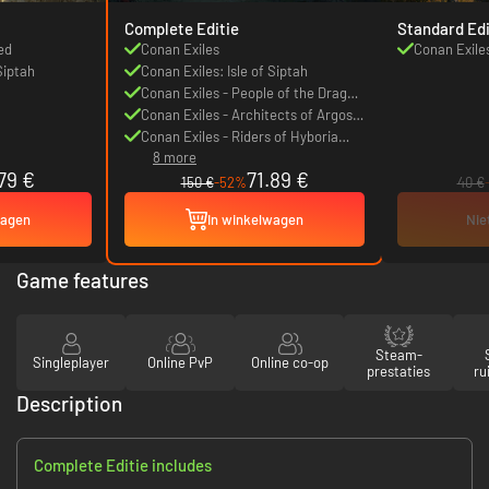
Complete Editie
Standard Edi
ed
Conan Exiles
Conan Exil
Siptah
Conan Exiles: Isle of Siptah
Conan Exiles - People of the Dragon
Pack
Conan Exiles - Architects of Argos
Pack
Conan Exiles - Riders of Hyboria
8 more
Pack
79 €
71.89 €
150 €
-52%
40 €
wagen
In winkelwagen
Nie
Game features
Steam-
Singleplayer
Online PvP
Online co-op
prestaties
ru
Description
Complete Editie includes