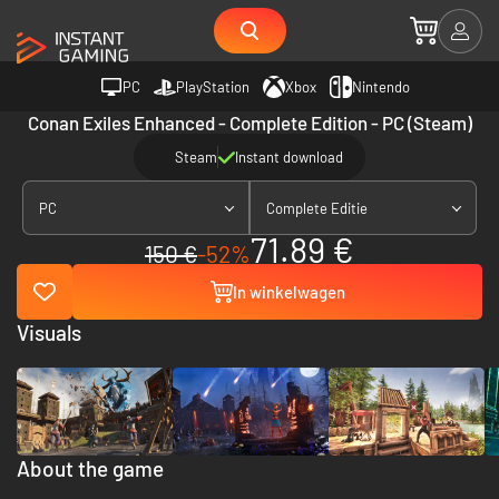
PC
PlayStation
Xbox
Nintendo
Conan Exiles Enhanced - Complete Edition - PC (Steam)
Steam
Instant download
PC
Complete Editie
71.89 €
150 €
-52%
In winkelwagen
Visuals
About the game