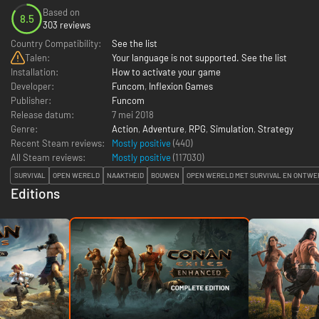
Based on
8.5
303 reviews
Country Compatibility:
See the list
Talen:
Your language is not supported. See the list
Installation:
How to activate your game
Developer:
Funcom
,
Inflexion Games
Publisher:
Funcom
Release datum:
7 mei 2018
Genre:
Action
,
Adventure
,
RPG
,
Simulation
,
Strategy
Recent Steam reviews:
Mostly positive
(440)
All Steam reviews:
Mostly positive
(
117030
)
SURVIVAL
OPEN WERELD
NAAKTHEID
BOUWEN
OPEN WERELD MET SURVIVAL EN ONTW
Editions