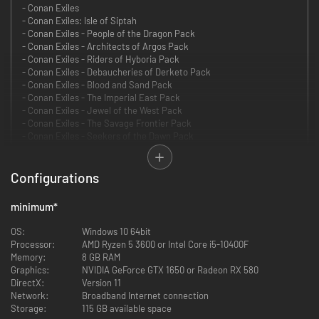
- Conan Exiles
- Conan Exiles: Isle of Siptah
- Conan Exiles - People of the Dragon Pack
- Conan Exiles - Architects of Argos Pack
- Conan Exiles - Riders of Hyboria Pack
- Conan Exiles - Debaucheries of Derketo Pack
- Conan Exiles - Blood and Sand Pack
- Conan Exiles - The Imperial East Pack
- Conan Exiles - Jewel of the West Pack
- Conan Exiles - The Savage Frontier Pack
- Conan Exiles - Seekers of the Dawn Pack
- Conan Exiles - Treasures of Turan Pack
- Conan Exiles - The Riddle of Steel
Configurations
Zorg dat je de complete Conan Exiles-ervaring te pakken krijgt met de
volledige game, nu met tovenarij, de Isle of Siptah-uitbreiding en alle DLC!
minimum
*
Conan Exiles - Complete Edition bevat:
OS:
Windows 10 64bit
Processor:
AMD Ryzen 5 3600 or Intel Core i5-10400F
Conan Exiles
Memory:
8 GB RAM
Isle of Siptah
Graphics:
NVIDIA GeForce GTX 1650 or Radeon RX 580
People of the Dragon-pack
DirectX:
Version 11
Architects of Argos-pack
Network:
Broadband Internet connection
Riders of Hyboria Pack
Storage:
115 GB available space
Debaucheries of Derketo-pack