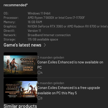
Blood and Sand-pack
recommended
*
Treasures of Turan-pack
The Imperial East-pack
OS:
Windows 11 64bit
Jewel of the West-pack
Processor:
AMD Ryzen 7 5600X or Intel Core i7-11700F
The Savage Frontier-pack
Memory:
16 GB RAM
Seekers of the Dawn-pack
Graphics:
NVIDIA GeForce RTX 3060 or AMD Radeon RX 6700 or Intel 
The Riddle of Steel
DirectX:
Version 11
Network:
Broadband Internet connection
Storage:
115 GB available space
Conan Exiles is een survivalgame met online multiplayer die zich afspeelt
Game's latest news
in het wrede land van Conan the Barbarian – nu met tovenarij. Betreed
een grootse, open wereld en bouw samen met vrienden en vreemdelingen
je eigen huis, of zelfs een gedeelde stad. Overleef in een ijskoud klimaat,
3 maanden geleden
verken grotten vol met schatten, ontwikkel je personage van een rovende
Conan Exiles Enhanced is now available on
overlevende tot een sterke barbaar en een machtige tovenaar en
PC
verpulver je vijanden tijdens grootse belegeringsoorlogen.
4
Conan Exiles kun je in solo en coöp spelen, maar ook in de constante
online multiplayer.
4 maanden geleden
Conan Exiles Enhanced is a free upgrade
Isle of Siptah is een gigantische uitbreiding van de
available on PC this May 5
openwereldsurvivalgame Conan Exiles, met een enorm nieuw eiland om te
3
verkennen, monsterlijke wezens om te verslaan, bouwsets om te
ontdekken en allerlei nieuwe features.
Similar products
De DLC voegt veel nieuwe content toe, zoals unieke bouwmaterialen,