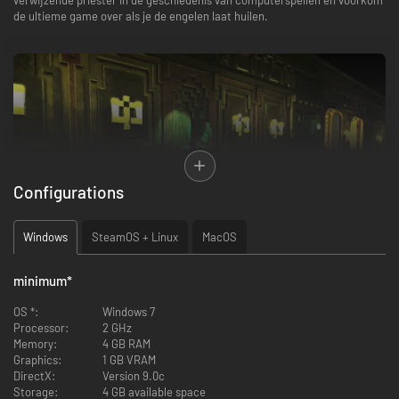
de ultieme game over als je de engelen laat huilen.
Configurations
Windows
SteamOS + Linux
MacOS
minimum
*
OS *:
Windows 7
The Padre is een 3D horror-avonturenspel in retro-stijl met sterke
Processor:
2 GHz
verwijzingen naar de klassieke horrorspellen. De duistere opvallende
Memory:
4 GB RAM
atmosfeer wordt regelmatig onderbroken door de verdorven humor van
Graphics:
1 GB VRAM
de altijd grappige Padre. Gebruik je brein om uitdagende puzzels op te
DirectX:
Version 9.0c
lossen en je vechtkunsten om monsters te verslaan, terwijl je
Storage:
4 GB available space
ondertussen de mysteries probeert op te lossen van het landhuis en van