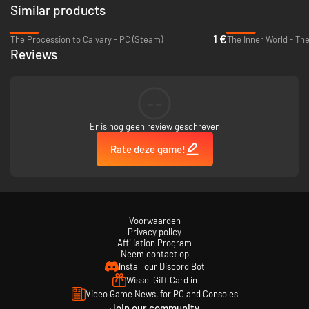
Similar products
jezelf, en van het eeuwige gevecht tussen goed en kwaad. Maar let goed
op, als je te vaak faalt ben je permanent GAME OVER!
-89%
-94%
1 €
The Procession to Calvary - PC (Steam)
Reviews
--
Er is nog geen review geschreven
Rate deze game!
Voorwaarden
Privacy policy
Affiliation Program
Neem contact op
Install our Discord Bot
Wissel Gift Card in
Video Game News, for PC and Consoles
Join our community