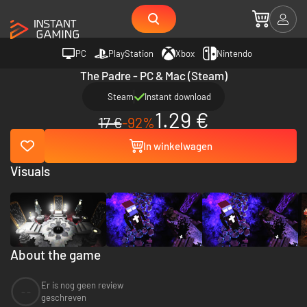
PC
PlayStation
Xbox
Nintendo
The Padre - PC & Mac (Steam)
Steam
Instant download
1.29 €
17 €
-92%
In winkelwagen
Visuals
About the game
Er is nog geen review
--
geschreven