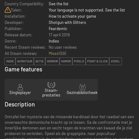
Country Compatibility:
See the list
Talen:
Your language is not supported. See the list
Installation:
How to activate your game
Developer:
Shotgun with Glitters
Publisher:
Feardemic
Release datum:
17 april 2019
Genre:
Indies
Recent Steam reviews:
No user reviews
All Steam reviews:
Mixed
(
59
)
INDIE
AVONTUUR
ACTIE
HORROR
HUMOR
PIXELS
POINT & CLICK
VOXEL
Game features
Steam-
Singleplayer
Gezinsbibliotheek
prestaties
Description
Ontrafel het mysterie van de missende kardinaal door het raadsel van een
onverwachte demonische kracht op te lossen. Ga de confrontatie met je
innerlijke demonen aan en vecht tegen de krachten van kwaad die je ziel
proberen te verleiden. Speel als de grappigste, naar popcultuur
verwijzende priester in de geschiedenis van computerspellen en voorkom