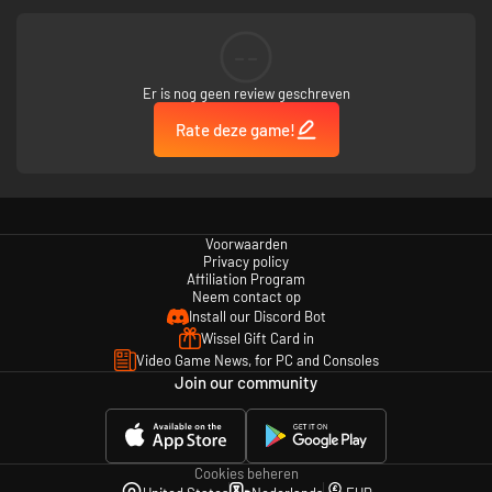
Unieke Leider-eigenschap: met de vaardigheid 'King of the
Eburones' verkrijgt de beschaving van Ambiorix extra cultuur,
gebaseerd op de eenheidskosten wanneer een militair wordt
--
opgeleid. Mêlee-, anticavalerie- en afstandseenheden ontvangen
extra bonuskracht voor elke aangrenzende gevechtseenheid.
Er is nog geen review geschreven
Unieke eenheid: de Gaesatae vervangt de Warrior. Hij is duurder om
te trainen, maar levert wel extra gevechtskracht op bij de strijd
Rate deze game!
tegen sterkere eenheden en de verdediging van districten.
Uniek district: de Oppidum is goedkoper en eerder beschikbaar dan
de industriële zone en ontgrendelt de technologie Apprenticeship
(leertijd) na de bouw. Het kan worden verdedigd, heeft zijn eigen
langeafstandsaanval, en krijgt een grote aangrenzingsbonus van
groeven en strategische grondstoffen.
Voorwaarden
Privacy policy
Affiliation Program
Neem contact op
Nieuw speltype 'Dramatic Ages' (Je hebt uitbreidingsbundel Civilization VI
Install our Discord Bot
nodig om het nieuwe speltype te kunnen spelen)
Wissel Gift Card in
Video Game News, for PC and Consoles
Een optioneel, gespecialiseerd speltype met exclusieve
Join our community
veranderingen van de regels:
Het nieuwe 'Normaal': als het spel een nieuw tijdperk betreedt,
betreden beschavingen altijd een duister of een gouden tijdperk,
dat krachtiger is dan ooit tevoren en het normale tijdperk vervangt.
Nieuwe beleidsvoeringen: spelers krijgen toegang tot speciale
Cookies beheren
sociale beleidsvoeringen in plaats van toewijdingen, inclusief nieuwe