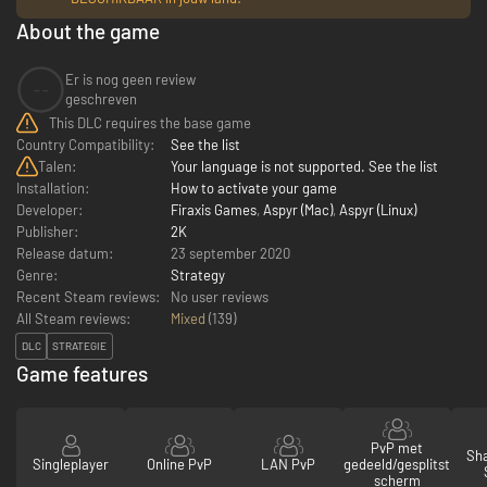
About the game
Er is nog geen review
--
geschreven
This DLC requires the base game
Country Compatibility:
See the list
Talen:
Your language is not supported. See the list
Installation:
How to activate your game
Developer:
Firaxis Games
,
Aspyr (Mac)
,
Aspyr (Linux)
Publisher:
2K
Release datum:
23 september 2020
Genre:
Strategy
Recent Steam reviews:
No user reviews
All Steam reviews:
Mixed
(
139
)
DLC
STRATEGIE
Game features
PvP met
Sha
Singleplayer
Online PvP
LAN PvP
gedeeld/gesplitst
scherm