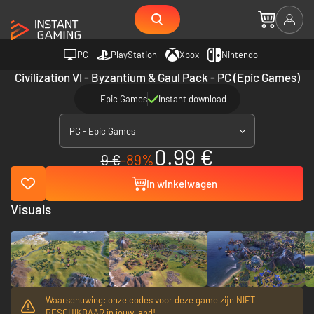
PC
PlayStation
Xbox
Nintendo
Civilization VI - Byzantium & Gaul Pack - PC (Epic Games)
Epic Games
Instant download
PC - Epic Games
0.99 €
9 €
-89%
In winkelwagen
Visuals
Waarschuwing: onze codes voor deze game zijn NIET
BESCHIKBAAR in jouw land!