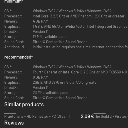
minimum
*
Basileios laat zware en lichte cavalerie-eenheden toe die veel
schade aanrichten op steden die dezelfde religie hebben als het
OS *:
Windows 7x64 / Windows 8.1x64 / Windows 10x64
Byzantijnse Rijk. Basileios traint de unieke eenheid tagma wanneer
Processor:
Intel Core i3 2.5 Ghz or AMD Phenom II 2.6 Ghz or greater
de civic 'Divine Right' is ontdekt.
Memory:
4 GB RAM
Unieke eenheden: het Byzantijnse Rijk bevat twee unieke eenheden.
Graphics:
1 GB & AMD 5570 or nVidia 450 or Intel Integrated Graphics
De dromon vervangt de quadrireem, heeft een groter bereik en
DirectX:
Version 11
ontvangt extra gevechtskracht tegen eenheden.
Storage:
17 MB available space
De tagma vervangt de ridder en levert nabijgelegen landeenheden
Sound Card:
DirectX Compatible Sound Device
extra gevechtskracht of religieuze kracht op.
Additional Notes:
Uniek district: de Hippodrome vervangt het entertainmentcomplex,
is goedkoper om te bouwen en levert aanvullende voorzieningen op.
recommended
*
Levert een zware cavalerie-eenheid op wanneer de Hippodrome en
de bijbehorende gebouwen zijn geplaatst.
OS *:
Windows 7x64 / Windows 8.1x64 / Windows 10x64
Processor:
Fourth Generation Intel Core i5 2.5 Ghz or AMD FX8350 4.0
Memory:
8 GB RAM
Bevat ook de beschaving Gallië met Ambiorix, de unieke eenheid
Graphics:
2GB & AMD 7970 or nVidia 770 or greater
Gaesatae en het unieke district Oppidum.
DirectX:
Version 11
Storage:
23 MB available space
Sound Card:
Unieke beschaving-vaardigheid: met de vaardigheid 'Hallstatt
DirectX Compatible Sound Device
Culture' leveren mijnen een kleine aangrenzingsbonus op voor alle
Similar products
districten, evenals een cultuurbomeffect op onbeheerd territorium.
-90%
-87%
De vaardigheid levert ook extra cultuur op. Gespecialiseerde
2.09 €
Praetorians - HD Remaster - PC (Steam)
districten kunnen niet direct naast het centrum worden gebouwd en
Reviews
ontvangen ook geen aangrenzingsbonus van andere districten.