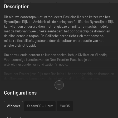
Description
Dit nieuwe contentpakket introduceert Basileios II als de keizer van het
Byzantijnse Rijk en Ambiorix als de koning van Gallië. Het Byzantijnse Rijk
kan vijanden onderdrukken met religieuze en militaire machtsmiddelen,
met de hulp van twee unieke eenheden: het oorlogsschip de dromon en
de elite-eenheid tagma. De Gallische horde richt zich met name op
militaire flexibiliteit, gesteund door de cultuur en productie van het
unieke district Oppidum.
Om aanvullende content te kunnen spelen, heb je Civilization VI nodig.
Voor sommige functies van de New Frontier Pass heb je de
uitbreidingsbundel van Civilization VI nodig.
Bevat het Byzantijnse Rijk met Basileios II, het oorlogsschip de dromon en
de elite-eenheid tagma, evenals het unieke district Hippodrome.
Unieke beschaving-vaardigheid: De vaardigheid 'Taxis' geeft
Configurations
eenheden extra gevechtskracht of religieuze kracht voor elke
heilige stad die is ingenomen en bekeerd door het Byzantijnse Rijk.
De religie van Byzantium wordt verspreid wanneer een vijandelijke
Windows
SteamOS + Linux
MacOS
eenheid is verslagen. Steden met heilige plaatsen verdienen extra
grootse-profeet-punten.
Unieke Leider-eigenschap: de vaardigheid 'Porphyrogénnētos' van