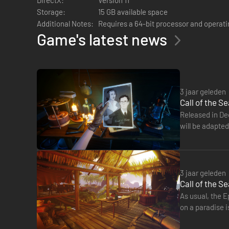
Storage:
15 GB available space
Additional Notes:
Requires a 64-bit processor and operat
Game's latest news
Verken en onderzoek een adembenemend eilandparadijs
Onderzoek de aanwijzingen die zijn achtergelaten door
Beleef een karakterstudie van een vrouw die op zoek i
(Firewatch[/*]
3 jaar geleden
Laat jezelf meevoeren door dit verhalende avontuur vol
Call of the Se
Released in Dec
will be adapted
with the objec
3 jaar geleden
Call of the S
As usual, the E
on a paradise i