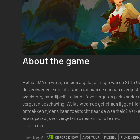
About the game
Het is 1934 en we zijn in een afgelegen regio van de Stille 
de verdwenen expeditie van haar man de oceaan overgesto
weelderig, paradijselijk eiland. Deze vergeten plek zonder
vergeten beschaving. Welke vreemde geheimen liggen hier begraven en wat zal Norah
ontdekken tijdens haar zoektocht naar de waarheid? Verken en onderzoek een adembenemend
eilandparadijs vol vergeten ruïnes en occulte my...
Lees meer
User tags*:
GEFORCE NOW
AVONTUUR
PUZZEL
RIJKE VERH