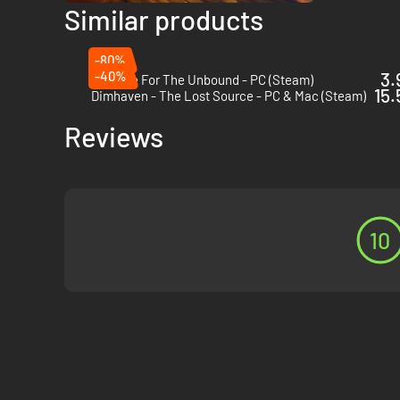
Similar products
-80%
-40%
3.
A Space For The Unbound - PC (Steam)
15.
Dimhaven - The Lost Source - PC & Mac (Steam)
Reviews
10