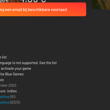
20 €
-80%
ng een email bij beschikbare voorraad
 list
nguage is not supported. See the list
 activate your game
 the Blue Games
ury
mber 2020
ure
,
Indies
ositive
(91)
ositive
(
6323
)