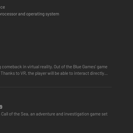
ace
 processor and operating system
 haar man. Norah is ingesproken door Cissy Jones
 comeback in virtual reality. Out of the Blue Games' game
Thanks to VR, the player will be able to interact directly
 9
t's Call of the Sea, an adventure and investigation game set