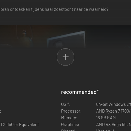
Norah ontdekken tijdens haar zoektocht naar de waarheid?
recommended
*
OS *:
64-bit Windows 7/8
t
Processor:
AMD Ryzen 7 1700/I
Memory:
16 GB RAM
TX 650 or Equivalent
Graphics:
AMD RX Vega 56, N
DirectX:
Version 11