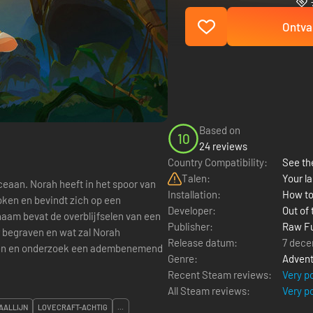
Ontva
Based on
10
24 reviews
Country Compatibility:
See the
Talen:
Your la
Oceaan. Norah heeft in het spoor van
Installation:
How to
ken en bevindt zich op een
Developer:
Out of
 naam bevat de overblijfselen van een
Publisher:
Raw F
Release datum:
7 dece
Genre:
Advent
Recent Steam reviews:
Very p
All Steam reviews:
Very p
AALLIJN
LOVECRAFT-ACHTIG
...