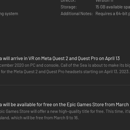
Storage:
15 GB available sp
ing system
Additional Notes:
Requires a 64-bit
 vol vergeten ruïnes en occulte mysteries.[/*]
 eerdere reizigers[/*]
s naar haar eigen identiteit en de waarheid achter de verdwijning van
 emoties[/*][/list]
a will arrive in VR on Meta Quest 2 and Quest Pro on April 13
ember 2020 on PC and console, Call of the Sea is about to make its big
 for the Meta Quest 2 and Quest Pro headsets starting on April 13, 2023. 
ts…
ea will be available for free on the Epic Games Store from March
pic Games Store will offer a new high-quality title for free. This time, i
sland, which will be free from March 9 to 16.