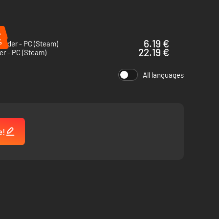
%
%
6.19 €
inder - PC (Steam)
22.19 €
r - PC (Steam)
All languages
e!