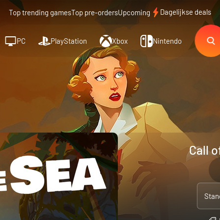
Dagelijkse deals
Top trending games
Top pre-orders
Upcoming
PC
PlayStation
Xbox
Nintendo
Call o
Stan