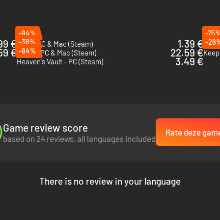
-94%
-75
99 €
-36%
1.39 €
-26
Röki - PC & Mac (Steam)
Viewf
59 €
-84%
22.59 €
Riven - PC & Mac (Steam)
Keepe
3.49 €
Heaven's Vault - PC (Steam)
Game review score
Rate deze gam
based on 24 reviews, all languages included
There is no review in your language